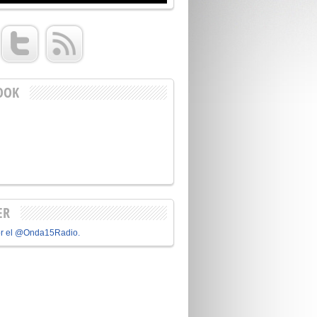
OOK
ER
or el @Onda15Radio.