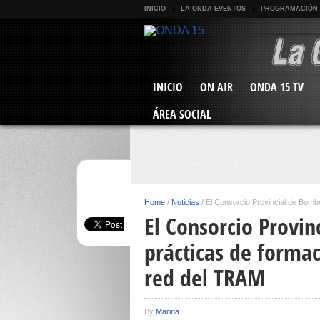
INICIO
LA ONDA EVENTOS
PROGRAMACIÓN
INICIO
ON AIR
ONDA 15 TV
ÁREA SOCIAL
Home
/
Noticias
/
El Consorcio Provincial de Bombe
El Consorcio Provin
prácticas de formac
red del TRAM
By
Marina