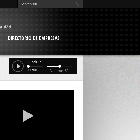
O
DIRECTORIO DE EMPRESAS
Onda15
00:00
Volume: 50