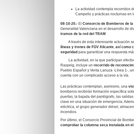
La actividad contempla recorridos de
Campello y prácticas nocturnas en 
08-10-20.-
El
Consorcio de Bomberos de la 
Generalitat Valenciana en el desarrollo de d
tramos de la red del TRAM
.
A través de esta interesante actuación s
líneas y trenes
de FGV Alicante
,
así como c
seguridad
para garantizar una respuesta más 
La actividad, en la que participan efectiv
Raspeig, incluye un
recorrido de reconocimi
Pueblo Español y Venta Lanuza -Línea 1-, un 
cuenta con un complicado acceso a la vía.
Las prácticas contemplan, asimismo, una
vis
bomberos recibirán formación específica sobre
puertas, la bajada del pantógrafo, las salid
clave en una situación de emergencia. Adem
eléctrica, el grupo generador diésel, almace
incendios.
Por último, el Consorcio Provincial de Bombe
comprobar la columna seca instalada en el