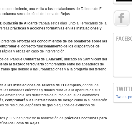
 reconocimiento, una visita a las instalaciones de Talleres de El
la columna seca del túnel de Loma de Rejas
Diputación de Alicante
trabaja estos días junto a Ferrocarrils de la
iversas
prácticas y acciones formativas en las instalaciones y
FACEB
e pretende
reforzar los conocimientos de los bomberos sobre las
omprobar el correcto funcionamiento de los dispositivos de
rápida y eficaz en caso de intervención.
os del
Parque Comarcal de L’Alacantí
, ubicado en Sant Vicent del
ento al trazado ferroviario
comprendido entre los apeaderos de
tramo que debido a las urbanizaciones y a la orografía del terreno
ita a las instalaciones de Talleres de El Campello
, donde los
TWITT
 las unidades eléctricas y duales relativa a la apertura de sus
as de emergencia, los detectores de humo o aquellos elementos
Tweets p
ás,
comprobarán las instalaciones de riesgo
como la subestación
nes de residuos, depósitos de gas o equipos de extinción de
ros y FGV han previsto la realización de
prácticas nocturnas para
 túnel de Loma de Rejas
.