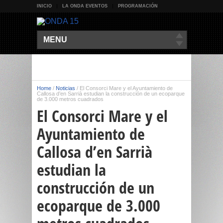
INICIO
LA ONDA EVENTOS
PROGRAMACIÓN
MENU
Home
/
Noticias
/
El Consorci Mare y el Ayuntamiento de
Callosa d’en Sarrià estudian la construcción de un ecoparque
de 3.000 metros cuadrados
El Consorci Mare y el
Ayuntamiento de
Callosa d’en Sarrià
estudian la
construcción de un
ecoparque de 3.000