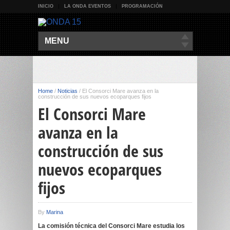
INICIO
LA ONDA EVENTOS
PROGRAMACIÓN
MENU
Home
/
Noticias
/
El Consorci Mare avanza en la
construcción de sus nuevos ecoparques fijos
El Consorci Mare
avanza en la
construcción de sus
nuevos ecoparques
fijos
By
Marina
La comisión técnica del Consorci Mare estudia los