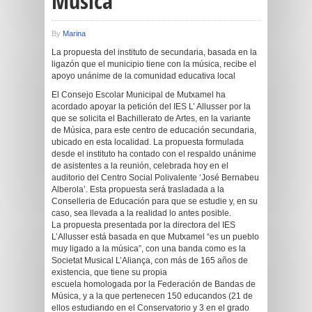
Música
By
Marina
La propuesta del instituto de secundaria, basada en la
ligazón que el municipio tiene con la música, recibe el
apoyo unánime de la comunidad educativa local
El Consejo Escolar Municipal de Mutxamel ha
acordado apoyar la petición del IES L’ Allusser por la
que se solicita el Bachillerato de Artes, en la variante
de Música, para este centro de educación secundaria,
ubicado en esta localidad. La propuesta formulada
desde el instituto ha contado con el respaldo unánime
de asistentes a la reunión, celebrada hoy en el
auditorio del Centro Social Polivalente ‘José Bernabeu
Alberola’. Esta propuesta será trasladada a la
Conselleria de Educación para que se estudie y, en su
caso, sea llevada a la realidad lo antes posible.
La propuesta presentada por la directora del IES
L’Allusser está basada en que Mutxamel “es un pueblo
muy ligado a la música”, con una banda como es la
Societat Musical L’Aliança, con más de 165 años de
existencia, que tiene su propia
escuela homologada por la Federación de Bandas de
Música, y a la que pertenecen 150 educandos (21 de
ellos estudiando en el Conservatorio y 3 en el grado