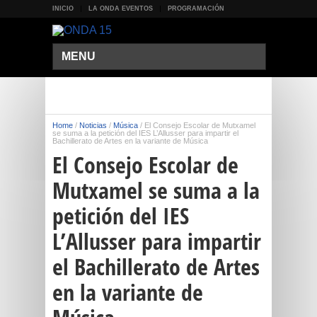
INICIO
LA ONDA EVENTOS
PROGRAMACIÓN
MENU
Home
/
Noticias
/
Música
/
El Consejo Escolar de Mutxamel
se suma a la petición del IES L’Allusser para impartir el
Bachillerato de Artes en la variante de Música
El Consejo Escolar de
Mutxamel se suma a la
petición del IES
L’Allusser para impartir
el Bachillerato de Artes
en la variante de