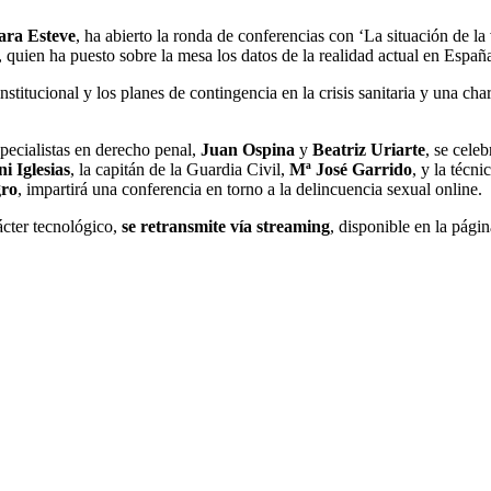
ara Esteve
, ha abierto la ronda de conferencias con ‘La situación de l
 quien ha puesto sobre la mesa los datos de la realidad actual en España
stitucional y los planes de contingencia en la crisis sanitaria y una char
ecialistas en derecho penal,
Juan Ospina
y
Beatriz Uriarte
, se cele
i Iglesias
, la capitán de la Guardia Civil,
Mª José Garrido
, y la técn
gro
, impartirá una conferencia en torno a la delincuencia sexual online.
cter tecnológico,
se retransmite vía streaming
, disponible en la pági