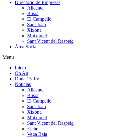
Directorio de Empresas
Alicante
Busot
El Campello
Sant Joan
Xixona
Mutxamel
Sant Vicent del Raspeig
Área Social
Menu
Inicio
On Air
Onda 15 TV
Noticias
Alicante
Busot
El Campello
Sant Joan
Xixona
Mutxamel
Sant Vicent del Raspeig
Elche
Vega Baja