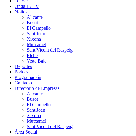
On Air
Onda 15 TV
Noticias
Alicante
Busot
El Campello
Sant Joan
Xixona
Mutxamel
Sant Vicent del Raspeig
Elche
Vega Baja
Deportes
Podcast
Programación
Contacto
Directorio de Empresas
Alicante
Busot
El Campello
Sant Joan
Xixona
Mutxamel
Sant Vicent del Raspeig
Área Social