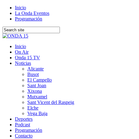
Inicio
La Onda Eventos
Programación
Inicio
On Air
Onda 15 TV
Noticias
Alicante
Busot
El Campello
Sant Joan
Xixona
Mutxamel
Sant Vicent del Raspeig
Elche
Vega Baja
Deportes
Podcast
Programación
Contacto