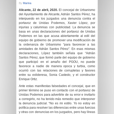
By
Marina
Alicante, 22 de abril, 2020.
El concejal de Urbanismo
del Ayuntamiento de Alicante, Adrián Santos Pérez, ha
interpuesto en los juzgados una denuncia contra el
portavoz de Unidas Podemos, Xavier López, por
injurias y calumnias con publicidad. La denuncia se
basa en unas declaraciones del portavoz de Unidas
Podemos en las que acusa abiertamente al edil del
equipo de gobierno de promover una modificación de
la ordenanza de Urbanismo “para favorecer a las
amistades de Adrián Santos Pérez”. En esas mismas
declaraciones, López también señala que “Adrián
Santos Pérez, que formó parte del equipo de gobierno
que participó en el amaño del PGOU, no puede
favorece a nadie de manera opoca y turbia, como
ocurrió con las relaciones de corruptelas y favores
entre su exlideresa, Sonia Castedo, y el constructor
Enrique Ortiz.
Ante estas manifiestas falsedades el concejal, que en
primer término se puso en contacto con el portavoz de
Unidas Podemos para advertirle de su error e invitarlo
a corregirlo, no ha tenido más remedio que interponer
la denuncia judicial. “No es mi estilo. Yo no estoy en
política para resolver las diferencias entre unas fuerzas
y otras con denuncias en los juzgados, pero hay líneas