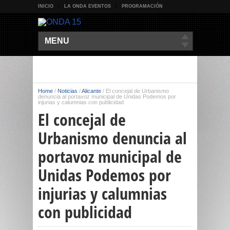
INICIO
LA ONDA EVENTOS
PROGRAMACIÓN
MENU
Home
/
Noticias
/
Alicante
/
El concejal de Urbanismo
denuncia al portavoz municipal de Unidas Podemos por
injurias y calumnias con publicidad
El concejal de
Urbanismo denuncia al
portavoz municipal de
Unidas Podemos por
injurias y calumnias
con publicidad