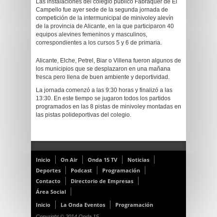
Las instalaciones del colegio público Fabraquer de El
Campello fue ayer sede de la segunda jornada de
competición de la intermunicipal de minivoley alevín
de la provincia de Alicante, en la que participaron 40
equipos alevines femeninos y masculinos,
correspondientes a los cursos 5 y 6 de primaria.
Alicante, Elche, Petrel, Biar o Villena fueron algunos de
los municipios que se desplazaron en una mañana
fresca pero llena de buen ambiente y deportividad.
La jornada comenzó a las 9:30 horas y finalizó a las
13:30. En este tiempo se jugaron todos los partidos
programados en las 8 pistas de minivoley montadas en
las pistas polideportivas del colegio.
Inicio
On Air
Onda 15 TV
Noticias
Deportes
Podcast
Programación
Contacto
Directorio de Empresas
Área Social
Inicio
La Onda Eventos
Programación
Copyright © 2014 Onda 15.