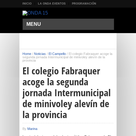
INICIO
LA ONDA EVENTOS
PROGRAMACIÓN
MENU
Home
/
Noticias
/
El Campello
/
El colegio Fabraquer acoge la
segunda jornada Intermunicipal de minivoley alevín de la
provincia
El colegio Fabraquer
acoge la segunda
jornada Intermunicipal
de minivoley alevín de
la provincia
By
Marina