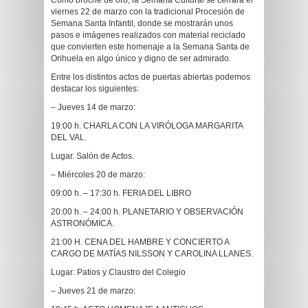
Como broche de oro, la Semana Cultural se cerrará el
viernes 22 de marzo con la tradicional Procesión de
Semana Santa Infantil, donde se mostrarán unos
pasos e imágenes realizados con material reciclado
que convierten este homenaje a la Semana Santa de
Orihuela en algo único y digno de ser admirado.
Entre los distintos actos de puertas abiertas podemos
destacar los siguientes:
– Jueves 14 de marzo:
19:00 h. CHARLA CON LA VIRÓLOGA MARGARITA
DEL VAL.
Lugar. Salón de Actos.
– Miércoles 20 de marzo:
09:00 h. – 17:30 h. FERIA DEL LIBRO
20:00 h. – 24:00 h. PLANETARIO Y OBSERVACIÓN
ASTRONÓMICA.
21:00 H. CENA DEL HAMBRE Y CONCIERTO A
CARGO DE MATÍAS NILSSON Y CAROLINA LLANES.
Lugar: Patios y Claustro del Colegio
– Jueves 21 de marzo: