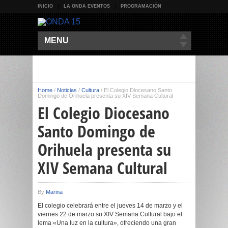
INICIO
LA ONDA EVENTOS
PROGRAMACIÓN
MENU
Home
/
Noticias
/
Cultura
/
El Colegio Diocesano Santo
Domingo de Orihuela presenta su XIV Semana Cultural
El Colegio Diocesano
Santo Domingo de
Orihuela presenta su
XIV Semana Cultural
By
Marina
El colegio celebrará entre el jueves 14 de marzo y el
viernes 22 de marzo su XIV Semana Cultural bajo el
lema «Una luz en la cultura», ofreciendo una gran