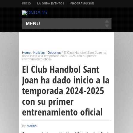
INICIO
LA ONDA EVENTOS
PROGRAMACIÓN
MENU
Home
/
Noticias
/
Deportes
/
El Club Handbol Sant Joan ha
dado inicio a la temporada 2024-2025 con su primer
entrenamiento oficial
El Club Handbol Sant
Joan ha dado inicio a la
temporada 2024-2025
con su primer
entrenamiento oficial
By
Marina