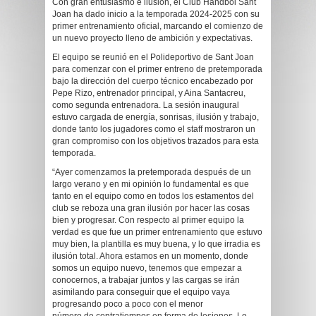
Con gran entusiasmo e ilusión, el Club Handbol Sant
Joan ha dado inicio a la temporada 2024-2025 con su
primer entrenamiento oficial, marcando el comienzo de
un nuevo proyecto lleno de ambición y expectativas.
El equipo se reunió en el Polideportivo de Sant Joan
para comenzar con el primer entreno de pretemporada
bajo la dirección del cuerpo técnico encabezado por
Pepe Rizo, entrenador principal, y Aina Santacreu,
como segunda entrenadora. La sesión inaugural
estuvo cargada de energía, sonrisas, ilusión y trabajo,
donde tanto los jugadores como el staff mostraron un
gran compromiso con los objetivos trazados para esta
temporada.
“Ayer comenzamos la pretemporada después de un
largo verano y en mi opinión lo fundamental es que
tanto en el equipo como en todos los estamentos del
club se reboza una gran ilusión por hacer las cosas
bien y progresar. Con respecto al primer equipo la
verdad es que fue un primer entrenamiento que estuvo
muy bien, la plantilla es muy buena, y lo que irradia es
ilusión total. Ahora estamos en un momento, donde
somos un equipo nuevo, tenemos que empezar a
conocernos, a trabajar juntos y las cargas se irán
asimilando para conseguir que el equipo vaya
progresando poco a poco con el menor