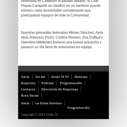
celebrada en Castellón el pasado sábado, el Club
Playas Campello se clasificó en un meritorio puesto
número, nada desdeñable considerando que
participaban equipos de toda la Comunidad.
Nuestras gimnastas federadas Miriam Sánchez, Ayna
Vera, Aránzazu Picón, Cristina Romero, Eva Duffaut y
Valentina Mikitinskis tuvieron una buena actuación y
pasaron un día lleno de emociones en equipo.
Inicio
On Air
Onda 15 TV
Noticias
Deportes
Podcast
Programación
Contacto
Directorio de Empresas
Área Social
Inicio
La Onda Eventos
Programación
Copyright © 2014 Onda 15.