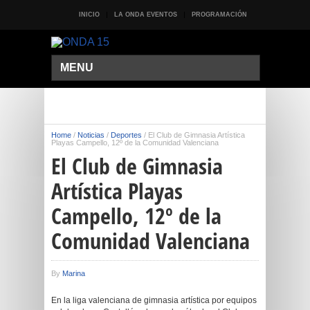
INICIO
LA ONDA EVENTOS
PROGRAMACIÓN
MENU
Home
/
Noticias
/
Deportes
/
El Club de Gimnasia Artística
Playas Campello, 12º de la Comunidad Valenciana
El Club de Gimnasia
Artística Playas
Campello, 12º de la
Comunidad Valenciana
By
Marina
En la liga valenciana de gimnasia artística por equipos