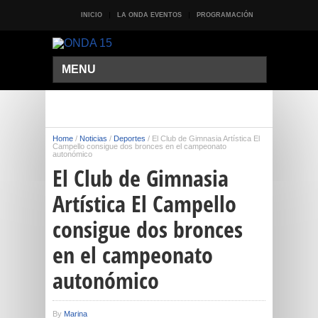
INICIO
LA ONDA EVENTOS
PROGRAMACIÓN
MENU
Home
/
Noticias
/
Deportes
/
El Club de Gimnasia Artística El
Campello consigue dos bronces en el campeonato
autonómico
El Club de Gimnasia
Artística El Campello
consigue dos bronces
en el campeonato
autonómico
By
Marina