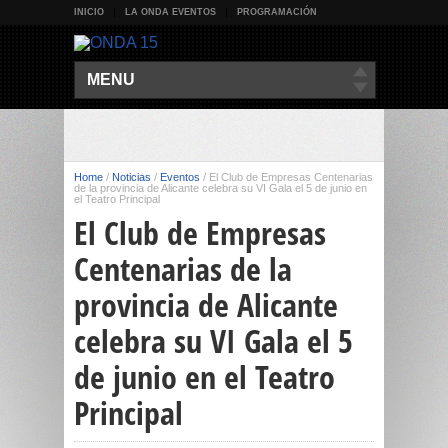
INICIO
LA ONDA EVENTOS
PROGRAMACIÓN
MENU
Home
/
Noticias
/
Eventos
/
El Club de Empresas Centenarias
de la provincia de Alicante celebra su VI Gala el 5 de junio en
el Teatro Principal
El Club de Empresas
Centenarias de la
provincia de Alicante
celebra su VI Gala el 5
de junio en el Teatro
Principal