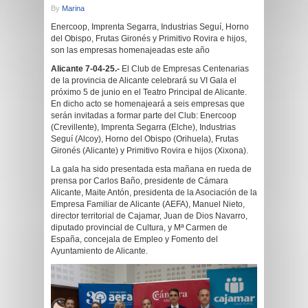
By
Marina
Enercoop, Imprenta Segarra, Industrias Seguí, Horno
del Obispo, Frutas Gironés y Primitivo Rovira e hijos,
son las empresas homenajeadas este año
Alicante 7-04-25.-
El Club de Empresas Centenarias
de la provincia de Alicante celebrará su VI Gala el
próximo 5 de junio en el Teatro Principal de Alicante.
En dicho acto se homenajeará a seis empresas que
serán invitadas a formar parte del Club: Enercoop
(Crevillente), Imprenta Segarra (Elche), Industrias
Seguí (Alcoy), Horno del Obispo (Orihuela), Frutas
Gironés (Alicante) y Primitivo Rovira e hijos (Xixona).
La gala ha sido presentada esta mañana en rueda de
prensa por Carlos Baño, presidente de Cámara
Alicante, Maite Antón, presidenta de la Asociación de la
Empresa Familiar de Alicante (AEFA), Manuel Nieto,
director territorial de Cajamar, Juan de Dios Navarro,
diputado provincial de Cultura, y Mª Carmen de
España, concejala de Empleo y Fomento del
Ayuntamiento de Alicante.