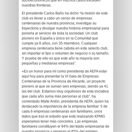
socioeconómicos que en muchos casos exceden
nuestras fronteras.
El presidente Carlos Baño ha dicho “la misión de este
club es llevar a cabo un censo de empresas
centenarias de nuestra provincia; investigar su
trayectoria y divulgar nuestra historia empresarial para
ponerla al servicio de toda la sociedad. Un club
pionero en España y único en la Comunitat que
cumple ya 6 años, con 35 miembros. Cualquier
empresa centenaria tiene cabida en este selecto club,
sin importar el tipo o volumen de negocio o su tamaño.
Y prueba de ello es que este año la mayoría son
pequeñas y medianas empresas”.
«Es un honor para mí como presidenta de AEFA estar
aquí hoy para presentar la VI Gala de Empresas
Centenarias de la Provincia de Alicante, un proyecto
pionero al que se suman seis empresas, siendo ya 41
las del club. Estamos muy orgullosos de esta iniciativa
que cada año suma más personas al club”, ha
comentado Maite Antón, presidenta de AEFA, quien ha
destacado la importancia de la empresa familiar: 5 de
cada 6 empresas centenarias son familiares, unos
datos que tras el estudio que está realizando KPMG
esperamos tener más concretos. Las empresas
familiares constituyen el 94% del tejido empresarial de
nuestra provincia y generan el 85% del empleo