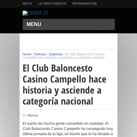
INICIO
LA ONDA EVENTOS
PROGRAMACIÓN
MENU
Home
/
Noticias
/
Deportes
/
El Club Baloncesto Casino
Campello hace historia y asciende a categoría nacional
El Club Baloncesto
Casino Campello hace
historia y asciende a
categoría nacional
By
Marina
El sueño de mucha gente convertido en realidad. El
Club Baloncesto Casino Campello ha conseguido hoy,
última jornada de la liga, un triunfo que le ha llevado a