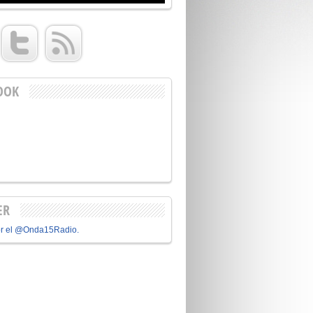
OOK
ER
or el @Onda15Radio.