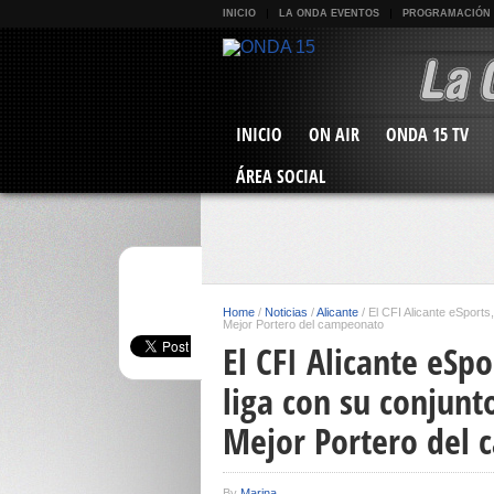
INICIO
LA ONDA EVENTOS
PROGRAMACIÓN
INICIO
ON AIR
ONDA 15 TV
ÁREA SOCIAL
Home
/
Noticias
/
Alicante
/
El CFI Alicante eSports
Mejor Portero del campeonato
El CFI Alicante eS
liga con su conjunt
Mejor Portero del
By
Marina