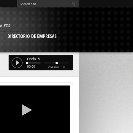
O
DIRECTORIO DE EMPRESAS
Onda15
00:00
Volume: 50