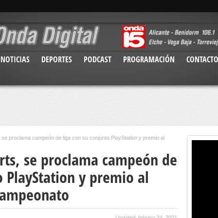
NOTICIAS
DEPORTES
PODCAST
PROGRAMACIÓN
CONTACT
, se proclama campeón de liga con su conjunto PlayStation y premio al
ports, se proclama campeón de
o PlayStation y premio al
 campeonato
Updated: febrero 24, 2021