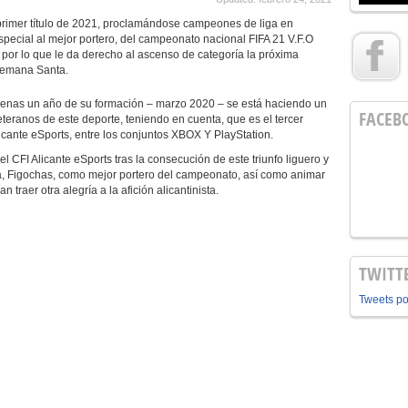
 primer título de 2021, proclamándose campeones de liga en
pecial al mejor portero, del campeonato nacional FIFA 21 V.F.O
n por lo que le da derecho al ascenso de categoría la próxima
 Semana Santa.
apenas un año de su formación – marzo 2020 – se está haciendo un
FACEB
teranos de este deporte, teniendo en cuenta, que es el tercer
cante eSports, entre los conjuntos XBOX Y PlayStation.
 del CFI Alicante eSports tras la consecución de este triunfo liguero y
a, Figochas, como mejor portero del campeonato, así como animar
traer otra alegría a la afición alicantinista.
TWITT
Tweets p