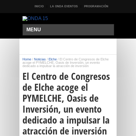
INICIO
LA ONDA EVENTOS
PROGRAMACIÓN
MENU
Home
/
Noticias
/
Elche
/
El Centro de Congresos de Elche
acoge el PYMELCHE, Oasis de Inversión, un evento
dedicado a impulsar la atracción de inversión
El Centro de Congresos
de Elche acoge el
PYMELCHE, Oasis de
Inversión, un evento
dedicado a impulsar la
atracción de inversión