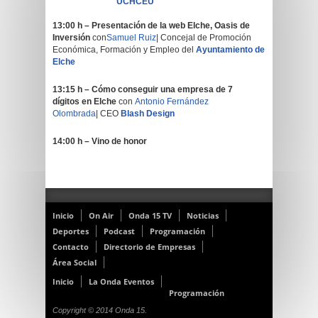
UCHCEU
13:00 h – Presentación de la web Elche, Oasis de
Inversión
con
Samuel Ruiz
| Concejal de Promoción
Económica, Formación y Empleo del
Ayuntamiento de
Elche
13:15 h –
Cómo conseguir una empresa de 7
dígitos
en Elche
con
Antonio Fernández
Olombrada
| CEO
Blash Design
14:00 h – Vino de honor
Inicio
On Air
Onda 15 TV
Noticias
Deportes
Podcast
Programación
Contacto
Directorio de Empresas
Área Social
Inicio
La Onda Eventos
Programación
Copyright © 2014 Onda 15.