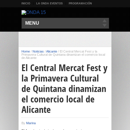
INICIO
LA ONDA EVENTOS
PROGRAMACIÓN
MENU
Home
/
Noticias
/
Alicante
/
El Central Mercat Fest y la
Primavera Cultural de Quintana dinamizan el comercio local
de Alicante
El Central Mercat Fest y
la Primavera Cultural
de Quintana dinamizan
el comercio local de
Alicante
By
Marina