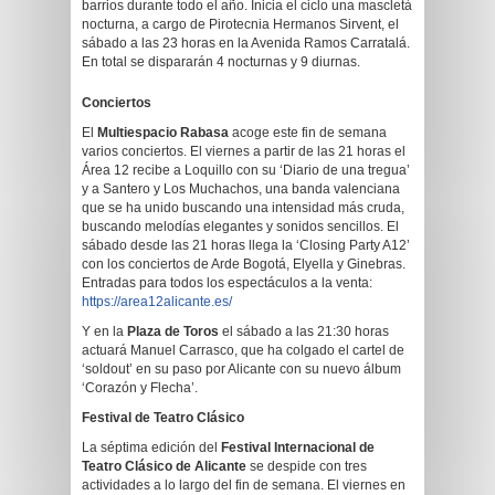
barrios durante todo el año. Inicia el ciclo una mascletà
nocturna, a cargo de Pirotecnia Hermanos Sirvent, el
sábado a las 23 horas en la Avenida Ramos Carratalá.
En total se dispararán 4 nocturnas y 9 diurnas.
Conciertos
El
Multiespacio Rabasa
acoge este fin de semana
varios conciertos. El viernes a partir de las 21 horas el
Área 12 recibe a Loquillo con su ‘Diario de una tregua’
y a Santero y Los Muchachos, una banda valenciana
que se ha unido buscando una intensidad más cruda,
buscando melodías elegantes y sonidos sencillos. El
sábado desde las 21 horas llega la ‘Closing Party A12’
con los conciertos de Arde Bogotá, Elyella y Ginebras.
Entradas para todos los espectáculos a la venta:
https://area12alicante.es/
Y en la
Plaza de Toros
el sábado a las 21:30 horas
actuará Manuel Carrasco, que ha colgado el cartel de
‘soldout’ en su paso por Alicante con su nuevo álbum
‘Corazón y Flecha’.
Festival de Teatro Clásico
La séptima edición del
Festival Internacional de
Teatro Clásico de Alicante
se despide con tres
actividades a lo largo del fin de semana. El viernes en