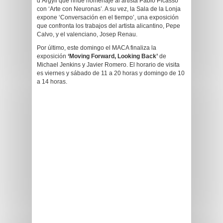
d’Argyll que rinde homenaje al artista Pablo Picasso
con ‘Arte con Neuronas’. A su vez, la Sala de la Lonja
expone ‘Conversación en el tiempo’, una exposición
que confronta los trabajos del artista alicantino, Pepe
Calvo, y el valenciano, Josep Renau.
Por último, este domingo el MACA finaliza la
exposición
‘Moving Forward, Looking Back’
de
Michael Jenkins y Javier Romero. El horario de visita
es viernes y sábado de 11 a 20 horas y domingo de 10
a 14 horas.