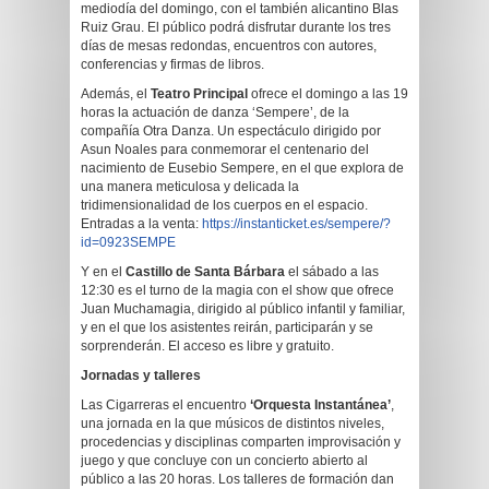
mediodía del domingo, con el también alicantino Blas
Ruiz Grau. El público podrá disfrutar durante los tres
días de mesas redondas, encuentros con autores,
conferencias y firmas de libros.
Además, el
Teatro Principal
ofrece el domingo a las 19
horas la actuación de danza ‘Sempere’, de la
compañía Otra Danza. Un espectáculo dirigido por
Asun Noales para conmemorar el centenario del
nacimiento de Eusebio Sempere, en el que explora de
una manera meticulosa y delicada la
tridimensionalidad de los cuerpos en el espacio.
Entradas a la venta:
https://instanticket.es/sempere/?
id=0923SEMPE
Y en el
Castillo de Santa Bárbara
el sábado a las
12:30 es el turno de la magia con el show que ofrece
Juan Muchamagia, dirigido al público infantil y familiar,
y en el que los asistentes reirán, participarán y se
sorprenderán. El acceso es libre y gratuito.
Jornadas y talleres
Las Cigarreras el encuentro
‘Orquesta Instantánea’
,
una jornada en la que músicos de distintos niveles,
procedencias y disciplinas comparten improvisación y
juego y que concluye con un concierto abierto al
público a las 20 horas. Los talleres de formación dan