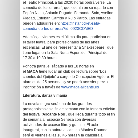
el Teatro Principal, a las 20:30 horas podrá verse ‘La
comedia de los errores’, que cuenta en su reparto con
Pepón Nieto, Antonio Pagudo, Fernando Soto, Avelino
Piedad, Esteban Garrido y Rulo Pardo. Las entradas
pueden adquirirse en:
https://instanticket.es/la-
comedia-de-los-errores/?id=0923COMED
Además, el viernes es el último día para participar en
el taller teatral para profesionales de las artes
escénicas ‘El arte de representar a Shakespeare’, que
tiene lugar en la Sala Nuria Espert del Principal de
17:30 a 19:30 horas.
Por otra parte, el sábado a las 18 horas en
el
MACA
tiene lugar un club de lectura sobre ‘Los
cuentos del Quijote’ a cargo de Concepción Agüero. El
aforo es de 25 personas y se podrá acceder previa
inscripción a través de
www.maca-alicante.es
Literatura, danza y magia
La novela negra será una de las grandes
protagonistas este fin de semana con la tercera edición
del festival
‘Alicante Noir’
, que llega durante todo el fin
de semana al Espacio Séneca con diversas
actividades de acceso libre y gratuito. El acto
inaugural, con la autora alicantina Mónica Rouanet,
será el viernes a las 18:45 horas y la clausura a