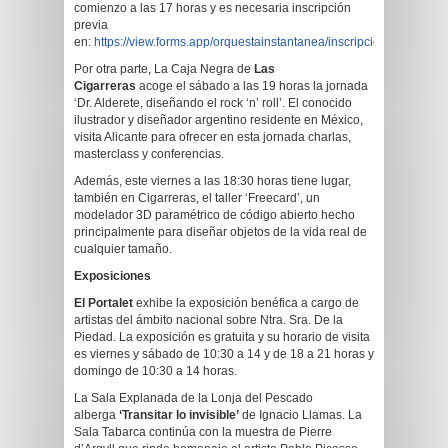
comienzo a las 17 horas y es necesaria inscripción
previa
en:
https://view.forms.app/orquestainstantanea/inscripcion
Por otra parte, La Caja Negra de
Las
Cigarreras
acoge el sábado a las 19 horas la jornada
‘Dr. Alderete, diseñando el rock ‘n’ roll’. El conocido
ilustrador y diseñador argentino residente en México,
visita Alicante para ofrecer en esta jornada charlas,
masterclass y conferencias.
Además, este viernes a las 18:30 horas tiene lugar,
también en Cigarreras, el taller ‘Freecard’, un
modelador 3D paramétrico de código abierto hecho
principalmente para diseñar objetos de la vida real de
cualquier tamaño.
Exposiciones
El Portalet
exhibe la exposición benéfica a cargo de
artistas del ámbito nacional sobre Ntra. Sra. De la
Piedad. La exposición es gratuita y su horario de visita
es viernes y sábado de 10:30 a 14 y de 18 a 21 horas y
domingo de 10:30 a 14 horas.
La Sala Explanada de la Lonja del Pescado
alberga
‘Transitar lo invisible’
de Ignacio Llamas. La
Sala Tabarca continúa con la muestra de Pierre