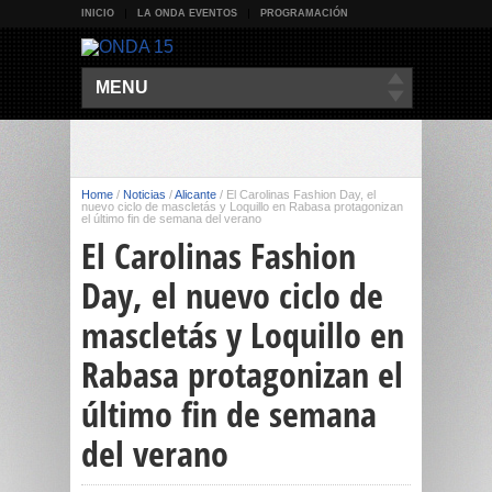
INICIO
LA ONDA EVENTOS
PROGRAMACIÓN
MENU
Home
/
Noticias
/
Alicante
/
El Carolinas Fashion Day, el
nuevo ciclo de mascletás y Loquillo en Rabasa protagonizan
el último fin de semana del verano
El Carolinas Fashion
Day, el nuevo ciclo de
mascletás y Loquillo en
Rabasa protagonizan el
último fin de semana
del verano