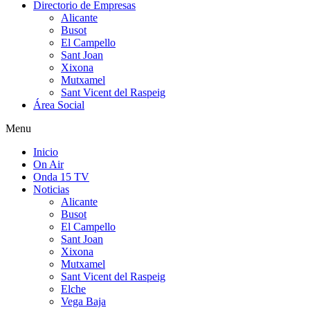
Directorio de Empresas
Alicante
Busot
El Campello
Sant Joan
Xixona
Mutxamel
Sant Vicent del Raspeig
Área Social
Menu
Inicio
On Air
Onda 15 TV
Noticias
Alicante
Busot
El Campello
Sant Joan
Xixona
Mutxamel
Sant Vicent del Raspeig
Elche
Vega Baja