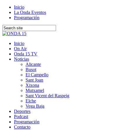
Inicio
La Onda Eventos
Programación
Inicio
On Air
Onda 15 TV
Noticias
Alicante
Busot
El Campello
Sant Joan
Xixona
Mutxamel
Sant Vicent del Raspeig
Elche
Vega Baja
Deportes
Podcast
Programación
Contacto