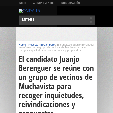
INICIO
LA ONDA EVENTOS
PROGRAMACIÓN
MENU
Home
/
Noticias
/
El Campello
/
El candidato Juanjo Berenguer
se reúne con un grupo de vecinos de Muchavista para
recoger inquietudes, reivindicaciones y propuestas
El candidato Juanjo
Berenguer se reúne con
un grupo de vecinos de
Muchavista para
recoger inquietudes,
reivindicaciones y