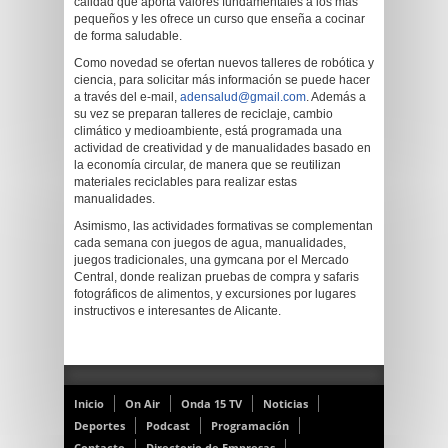
calidad que aporta valores fundamentales a los más
pequeños y les ofrece un curso que enseña a cocinar
de forma saludable.
Como novedad se ofertan nuevos talleres de robótica y
ciencia, para solicitar más información se puede hacer
a través del e-mail,
adensalud@gmail.com
. Además a
su vez se preparan talleres de reciclaje, cambio
climático y medioambiente, está programada una
actividad de creatividad y de manualidades basado en
la economía circular, de manera que se reutilizan
materiales reciclables para realizar estas
manualidades.
Asimismo, las actividades formativas se complementan
cada semana con juegos de agua, manualidades,
juegos tradicionales, una gymcana por el Mercado
Central, donde realizan pruebas de compra y safaris
fotográficos de alimentos, y excursiones por lugares
instructivos e interesantes de Alicante.
Inicio
On Air
Onda 15 TV
Noticias
Deportes
Podcast
Programación
Contacto
Directorio de Empresas