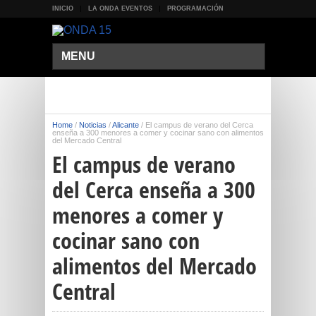
INICIO
LA ONDA EVENTOS
PROGRAMACIÓN
MENU
Home
/
Noticias
/
Alicante
/
El campus de verano del Cerca
enseña a 300 menores a comer y cocinar sano con alimentos
del Mercado Central
El campus de verano
del Cerca enseña a 300
menores a comer y
cocinar sano con
alimentos del Mercado
Central