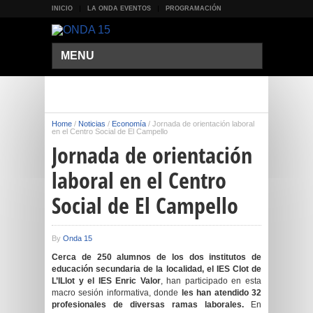
INICIO
LA ONDA EVENTOS
PROGRAMACIÓN
MENU
Home
/
Noticias
/
Economía
/
Jornada de orientación laboral
en el Centro Social de El Campello
Jornada de orientación
laboral en el Centro
Social de El Campello
By
Onda 15
Cerca de 250 alumnos de los dos institutos de
educación secundaria de la localidad, el IES Clot de
L’ILlot y el IES Enric Valor
, han participado en esta
macro sesión informativa, donde
les han atendido 32
profesionales de diversas ramas laborales.
En