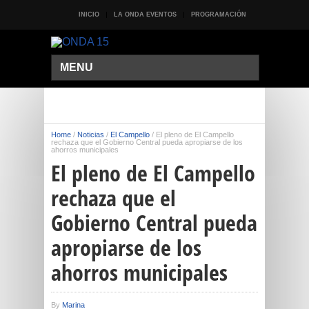
INICIO
LA ONDA EVENTOS
PROGRAMACIÓN
MENU
Home
/
Noticias
/
El Campello
/
El pleno de El Campello
rechaza que el Gobierno Central pueda apropiarse de los
ahorros municipales
El pleno de El Campello
rechaza que el
Gobierno Central pueda
apropiarse de los
ahorros municipales
By
Marina