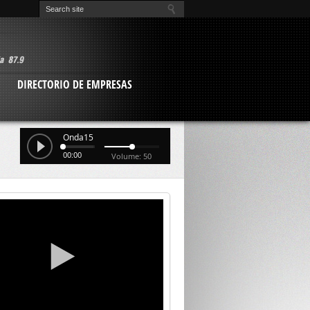
O
DIRECTORIO DE EMPRESAS
Onda15
00:00
Volume: 50