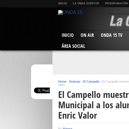
INICIO
LA ONDA EVENTOS
PROGRAMACIÓN
INICIO
ON AIR
ONDA 15 TV
ÁREA SOCIAL
Home
/
Noticias
/
El Campello
/
El Campello muestr
Valor
El Campello muestr
Municipal a los alu
Enric Valor
By
Marina