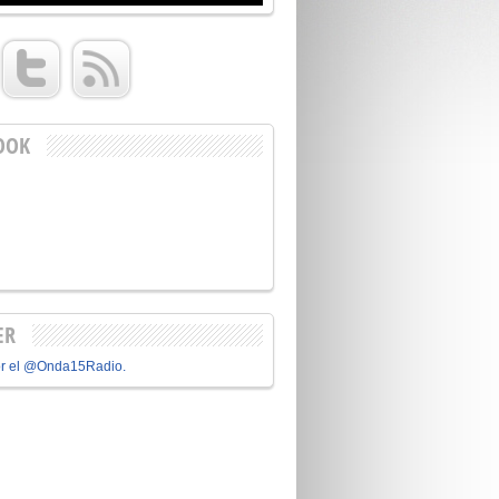
OOK
ER
or el @Onda15Radio.