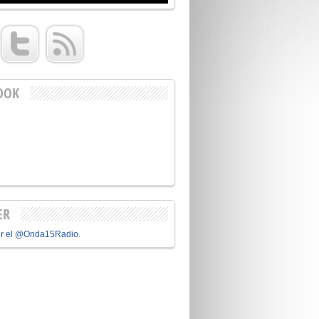
OOK
ER
or el @Onda15Radio.