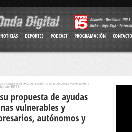
NOTICIAS
DEPORTES
PODCAST
PROGRAMACIÓN
CONTACT
 su propuesta de ayudas económicas a personas vulnerables y
ados por ERTE
 su propuesta de ayudas
nas vulnerables y
presarios, autónomos y