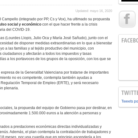
Updated: mayo 16, 2020
 Campello (integrado por PP, Cs y Vox), ha ultimado su propuesta
pulso social y económico
con el que hacer frente a la crisis
ria del COVID-19.
cas (Lourdes Llopis, Julio Oca y María José Sañudo), junto con el
FACEB
ecesidad de disponer medidas extraordinarias en lo que a bienestar
yo a las familias y al tejido productivo del municipio, con
s ciudadanos y afectarán a todos los impuestos y tasas
ías a los portavoces de los grupos de la oposición, con los que se
 expresa de la Generalitat Valenciana por tratarse de importantes
tamiento no es competente, contempla también ayudas a
e Regulación Temporal de Empleo (ERTE), y será necesario
ón plenaria.
TWITT
Tweets p
sociales, la propuesta del equipo de Gobierno pasa por destinar, en
 aproximadamente 1.500.000 euros a la atención a personas y
inados a prestaciones económicas directas individualizadas y
enús. Además, el plan contempla la contratación de trabajadores y
 18 meses, por una cuantía que en principio ascendería a los