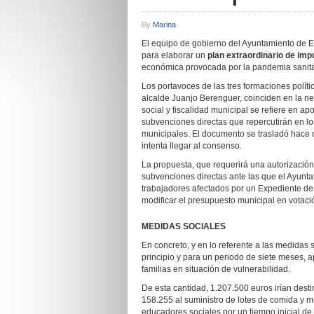
By
Marina
El equipo de gobierno del Ayuntamiento de El
para elaborar un
plan e
xtraordinario de im
económica provocada por la pandemia sanita
Los portavoces de las tres formaciones políti
alcalde Juanjo Berenguer, coinciden en la n
social y fiscalidad municipal se refiere en apo
subvenciones directas que repercutirán en lo
municipales. El documento se trasladó hace d
intenta llegar al consenso.
La propuesta, que requerirá una autorización
subvenciones directas ante las que el Ayun
trabajadores afectados por un Expediente d
modificar el presupuesto municipal en votaci
MEDIDAS SOCIALES
En concreto, y en lo referente a las medidas 
principio y para un periodo de siete meses,
familias en situación de vulnerabilidad.
De esta cantidad, 1.207.500 euros irían dest
158.255 al suministro de lotes de comida y m
educadores sociales por un tiempo inicial de