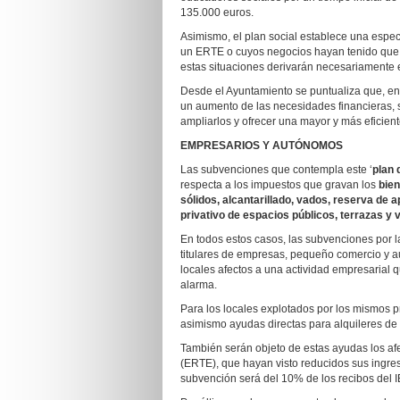
135.000 euros.
Asimismo, el plan social establece una espe
un ERTE o cuyos negocios hayan tenido que c
estas situaciones derivarán necesariamente 
Desde el Ayuntamiento se puntualiza que, en
un aumento de las necesidades financieras, s
ampliarlos y ofrecer una mayor y más eficient
EMPRESARIOS Y AUTÓNOMOS
Las subvenciones que contempla este ‘
plan 
respecta a los impuestos que gravan los
bien
sólidos, alcantarillado, vados, reserva de
privativo de espacios públicos, terrazas y 
En todos estos casos, las subvenciones por la
titulares de empresas, pequeño comercio y au
locales afectos a una actividad empresarial 
alarma.
Para los locales explotados por los mismos p
asimismo ayudas directas para alquileres de
También serán objeto de estas ayudas los af
(ERTE), que hayan visto reducidos sus ingres
subvención será del 10% de los recibos del I