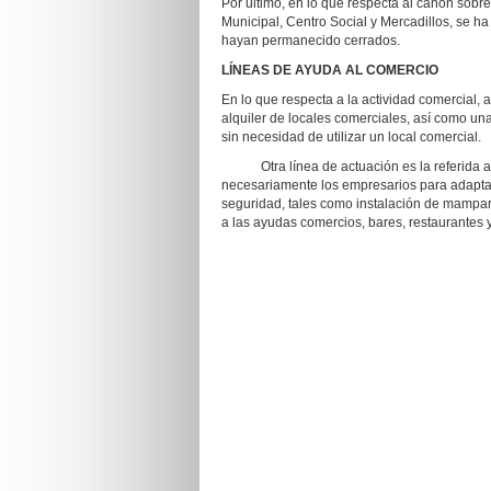
Por último, en lo que respecta al canon sobr
Municipal, Centro Social y Mercadillos, se ha
hayan permanecido cerrados.
LÍNEAS DE AYUDA AL COMERCIO
En lo que respecta a la actividad comercial, 
alquiler de locales comerciales, así como u
sin necesidad de utilizar un local comercial.
Otra línea de actuación es la referida a ay
necesariamente los empresarios para adapta
seguridad, tales como instalación de mampara
a las ayudas comercios, bares, restaurantes y