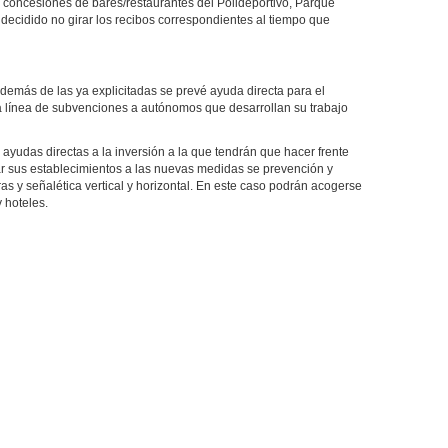
e concesiones de bares/restaurantes del Polideportivo, Parque
 decidido no girar los recibos correspondientes al tiempo que
además de las ya explicitadas se prevé ayuda directa para el
na línea de subvenciones a autónomos que desarrollan su trabajo
udas directas a la inversión a la que tendrán que hacer frente
r sus establecimientos a las nuevas medidas se prevención y
s y señalética vertical y horizontal. En este caso podrán acogerse
 hoteles.