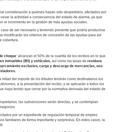
cial consideración a quienes hayan sido despedidos, afectados por
esar la actividad a consecuencia del estado de alarma, ya que
en el incremento en la gestión de más ayudas sociales.
 caso de ser necesario y teniendo presente que podría producirse
e modificarán los criterios de concesión de las ayudas para así
e cobertura.
de choque
’ alcanzan el 50% de la cuantía de los recibos en lo que
es inmuebles (IBI) y vehículos,
así como las tasas de
residuos
 aparcamiento exclusivo, carga y descarga de mercancías, uso
veladores.
 mitad del importe de los tributos tendrán como destinatarios los
tónomos, a la presentación del recibo, y se aplicarán a todos los
que haya tenido que cerrar por la normativa derivada del estado de
ropietarios, las subvenciones serán directas, y se contemplan
 negocios.
ectados por un expediente de regulación temporal de empleo
os familiares de forma importante y sorpresiva. En estos casos, la
BI.