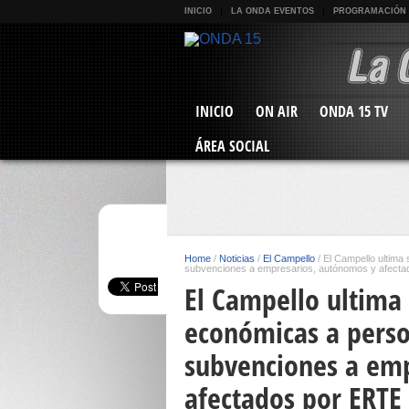
INICIO
LA ONDA EVENTOS
PROGRAMACIÓN
INICIO
ON AIR
ONDA 15 TV
ÁREA SOCIAL
Home
/
Noticias
/
El Campello
/
El Campello ultima
subvenciones a empresarios, autónomos y afect
El Campello ultima
económicas a perso
subvenciones a em
afectados por ERTE