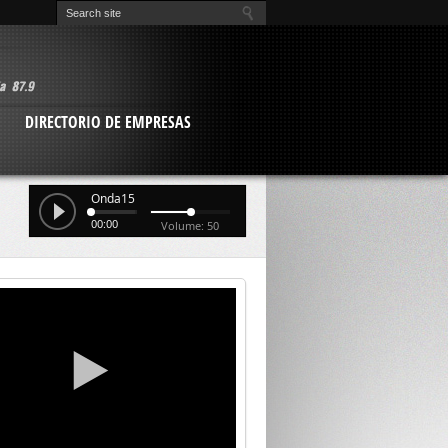
O
DIRECTORIO DE EMPRESAS
Onda15
00:00
Volume: 50