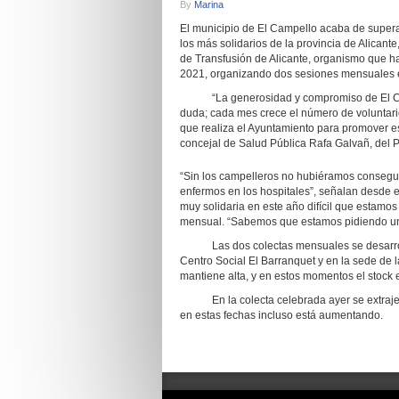
By
Marina
El municipio de El Campello acaba de superar
los más solidarios de la provincia de Alicant
de Transfusión de Alicante, organismo que h
2021, organizando dos sesiones mensuales en
“La generosidad y compromiso de El Camp
duda; cada mes crece el número de voluntar
que realiza el Ayuntamiento para promover ese
concejal de Salud Pública Rafa Galvañ, del P
“Sin los campelleros no hubiéramos consegui
enfermos en los hospitales”, señalan desde 
muy solidaria en este año difícil que estamo
mensual. “Sabemos que estamos pidiendo un e
Las dos colectas mensuales se desarrollar
Centro Social El Barranquet y en la sede de 
mantiene alta, y en estos momentos el stock e
En la colecta celebrada ayer se extrajero
en estas fechas incluso está aumentando.