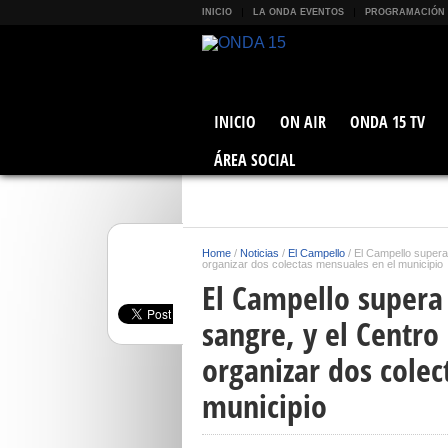
INICIO
LA ONDA EVENTOS
PROGRAMACIÓN
INICIO
ON AIR
ONDA 15 TV
ÁREA SOCIAL
Home
/
Noticias
/
El Campello
/
El Campello supera 
organizar dos colectas mensuales en el municipio
El Campello supera
sangre, y el Centro
organizar dos colec
municipio