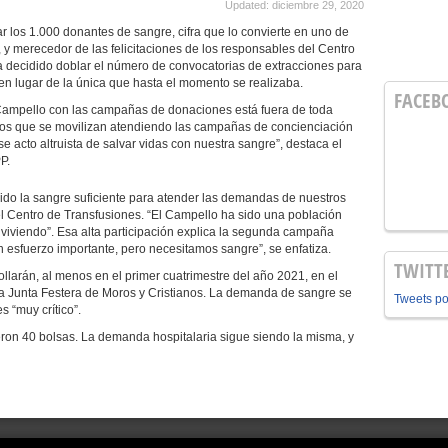
Updated: diciembre 29, 2020
 los 1.000 donantes de sangre, cifra que lo convierte en uno de
e, y merecedor de las felicitaciones de los responsables del Centro
a decidido doblar el número de convocatorias de extracciones para
 lugar de la única que hasta el momento se realizaba.
FACEB
ello con las campañas de donaciones está fuera de toda
ios que se movilizan atendiendo las campañas de concienciación
 acto altruista de salvar vidas con nuestra sangre”, destaca el
P.
do la sangre suficiente para atender las demandas de nuestros
el Centro de Transfusiones. “El Campello ha sido una población
s viviendo”. Esa alta participación explica la segunda campaña
sfuerzo importante, pero necesitamos sangre”, se enfatiza.
TWITT
án, al menos en el primer cuatrimestre del año 2021, en el
la Junta Festera de Moros y Cristianos. La demanda de sangre se
Tweets p
s “muy crítico”.
n 40 bolsas. La demanda hospitalaria sigue siendo la misma, y