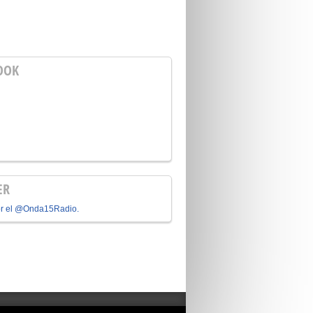
OOK
ER
or el @Onda15Radio.