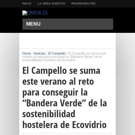
INICIO
LA ONDA EVENTOS
PROGRAMACIÓN
MENU
Home
/
Noticias
/
El Campello
/
El Campello se suma este
verano al reto para conseguir la “Bandera Verde” de la
sostenibilidad hostelera de Ecovidrio
El Campello se suma
este verano al reto
para conseguir la
“Bandera Verde” de la
sostenibilidad
hostelera de Ecovidrio