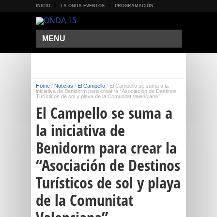
INICIO
LA ONDA EVENTOS
PROGRAMACIÓN
MENU
Home
/
Noticias
/
El Campello
/
El Campello se suma a la
iniciativa de Benidorm para crear la “Asociación de Destinos
Turísticos de sol y playa de la Comunitat Valenciana”
El Campello se suma a
la iniciativa de
Benidorm para crear la
“Asociación de Destinos
Turísticos de sol y playa
de la Comunitat