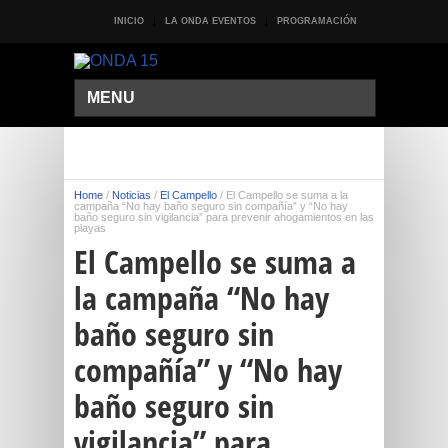
INICIO
LA ONDA EVENTOS
PROGRAMACIÓN
MENU
Home
/
Noticias
/
El Campello
/
El Campello se suma a la
campaña “No hay baño seguro sin compañía” y “No hay
baño seguro sin vigilancia” para prevenir ahogamientos en las
playas
El Campello se suma a
la campaña “No hay
baño seguro sin
compañía” y “No hay
baño seguro sin
vigilancia” para