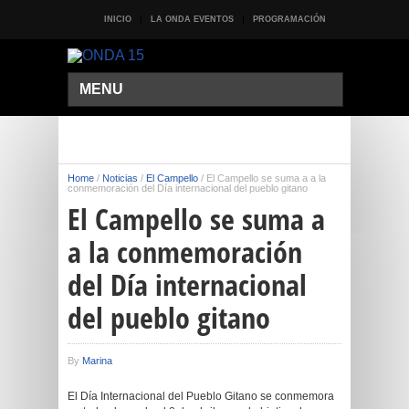
INICIO
LA ONDA EVENTOS
PROGRAMACIÓN
MENU
Home
/
Noticias
/
El Campello
/
El Campello se suma a a la
conmemoración del Día internacional del pueblo gitano
El Campello se suma a
a la conmemoración
del Día internacional
del pueblo gitano
By
Marina
El Día Internacional del Pueblo Gitano se conmemora