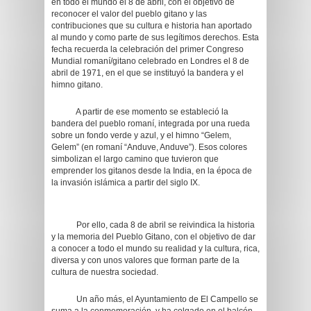
en todo el mundo el 8 de abril, con el objetivo de
reconocer el valor del pueblo gitano y las
contribuciones que su cultura e historia han aportado
al mundo y como parte de sus legítimos derechos. Esta
fecha recuerda la celebración del primer Congreso
Mundial romaní/gitano celebrado en Londres el 8 de
abril de 1971, en el que se instituyó la bandera y el
himno gitano.
A partir de ese momento se estableció la
bandera del pueblo romaní, integrada por una rueda
sobre un fondo verde y azul, y el himno “Gelem,
Gelem” (en romaní “Anduve, Anduve”). Esos colores
simbolizan el largo camino que tuvieron que
emprender los gitanos desde la India, en la época de
la invasión islámica a partir del siglo IX.
Por ello, cada 8 de abril se reivindica la historia
y la memoria del Pueblo Gitano, con el objetivo de dar
a conocer a todo el mundo su realidad y la cultura, rica,
diversa y con unos valores que forman parte de la
cultura de nuestra sociedad.
Un año más, el Ayuntamiento de El Campello se