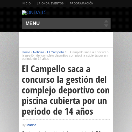
INICIO
LA ONDA EVENTOS
PROGRAMACIÓN
MENU
Home
/
Noticias
/
El Campello
/
El Campello saca a concurso
la gestión del complejo deportivo con piscina cubierta por un
periodo de 14 años
El Campello saca a
concurso la gestión del
complejo deportivo con
piscina cubierta por un
periodo de 14 años
By
Marina