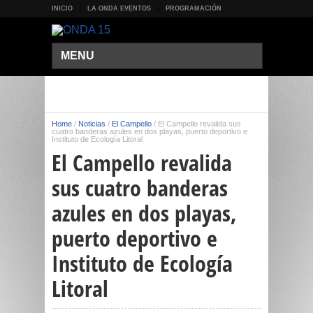
INICIO
LA ONDA EVENTOS
PROGRAMACIÓN
MENU
Home
/
Noticias
/
El Campello
/
El Campello revalida sus
cuatro banderas azules en dos playas, puerto deportivo e
Instituto de Ecología Litoral
El Campello revalida
sus cuatro banderas
azules en dos playas,
puerto deportivo e
Instituto de Ecología
Litoral