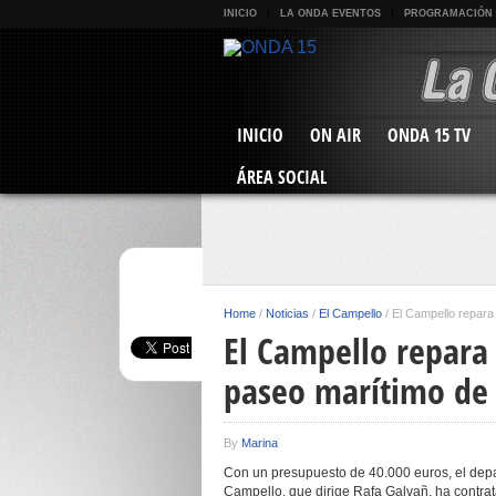
INICIO
LA ONDA EVENTOS
PROGRAMACIÓN
INICIO
ON AIR
ONDA 15 TV
ÁREA SOCIAL
Home
/
Noticias
/
El Campello
/
El Campello repara
El Campello repara
paseo marítimo de 
By
Marina
Con un presupuesto de 40.000 euros, el dep
Campello, que dirige Rafa Galvañ, ha contra