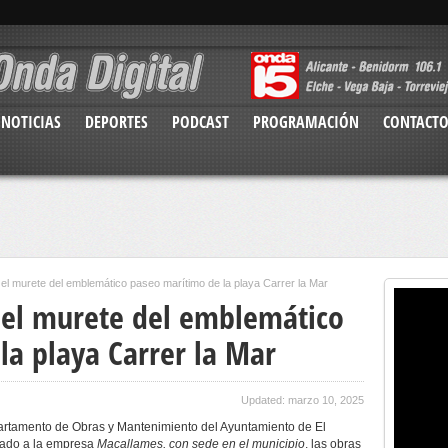
NOTICIAS
DEPORTES
PODCAST
PROGRAMACIÓN
CONTACT
 el murete del emblemático paseo marítimo de la playa Carrer la Mar
 el murete del emblemático
la playa Carrer la Mar
Updated: marzo 10, 2025
artamento de Obras y Mantenimiento del Ayuntamiento de El
tado a la empresa
Macallames, con sede en el municipio
, las obras