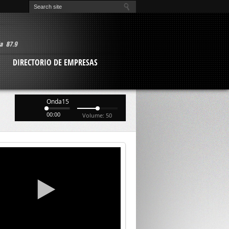
O
DIRECTORIO DE EMPRESAS
Onda15
00:00
Volume: 50