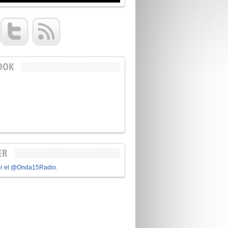
OOK
ER
or el @Onda15Radio.