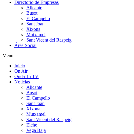
Directorio de Empresas
Alicante
Busot
El Campello
Sant Joan
Xixona
Mutxamel
Sant Vicent del Raspeig
Área Social
Menu
Inicio
On Air
Onda 15 TV
Noticias
Alicante
Busot
El Campello
Sant Joan
Xixona
Mutxamel
Sant Vicent del Raspeig
Elche
Vega Baja