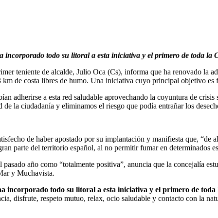
incorporado todo su litoral a esta iniciativa y el primero de toda l
 primer teniente de alcalde, Julio Oca (Cs), informa que ha renovado la
m de costa libres de humo. Una iniciativa cuyo principal objetivo es f
ían adherirse a esta red saludable aprovechando la coyuntura de crisis 
 de la ciudadanía y eliminamos el riesgo que podía entrañar los desecho
 satisfecho de haber apostado por su implantación y manifiesta que, “de
ran parte del territorio español, al no permitir fumar en determinados e
 pasado año como “totalmente positiva”, anuncia que la concejalía estudi
 Mar y Muchavista.
 incorporado todo su litoral a esta iniciativa y el primero de to
ia, disfrute, respeto mutuo, relax, ocio saludable y contacto con la nat