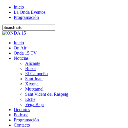
Inicio
La Onda Eventos
Programación
Inicio
On Air
Onda 15 TV
Noticias
Alicante
Busot
El Campello
Sant Joan
Xixona
Mutxamel
Sant Vicent del Raspeig
Elche
Vega Baja
Deportes
Podcast
Programación
Contacto