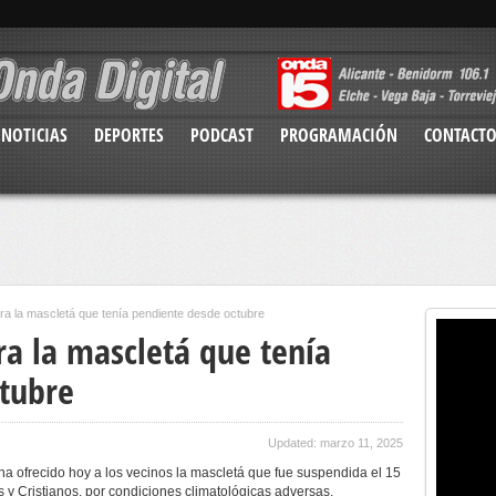
NOTICIAS
DEPORTES
PODCAST
PROGRAMACIÓN
CONTACT
ra la mascletá que tenía pendiente desde octubre
ra la mascletá que tenía
tubre
Updated: marzo 11, 2025
a ofrecido hoy a los vecinos la mascletá que fue suspendida el 15
s y Cristianos, por condiciones climatológicas adversas.