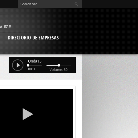
O
DIRECTORIO DE EMPRESAS
Onda15
00:00
Volume: 50