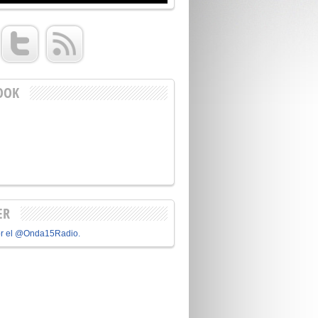
OOK
ER
or el @Onda15Radio.