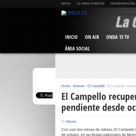
INICIO
LA ONDA EVENTOS
PROGRAMACIÓN
INICIO
ON AIR
ONDA 15 TV
ÁREA SOCIAL
Home
/
Noticias
/
El Campello
/
El Campello recupe
El Campello recupe
pendiente desde oc
By
Marina
Con casi dos meses de retraso, El Campello h
de octubre, en las fiestas patronales de Moro