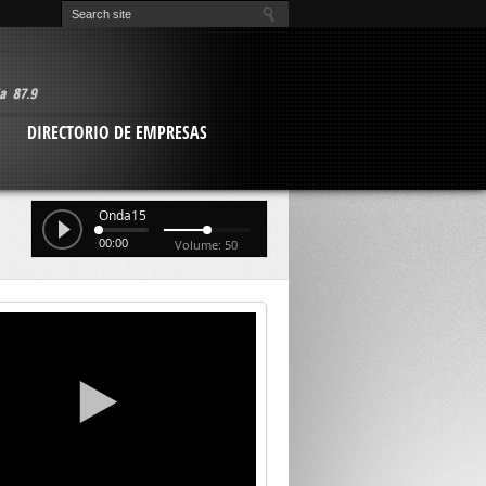
O
DIRECTORIO DE EMPRESAS
Onda15
00:00
Volume: 50