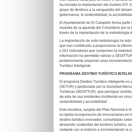
ha iniciado la implantación del modelo DTI. 
grupo de destinos a la vanguardia del desarro
gobernanza, la sostenibilidad, la accesibilid
El Ayuntamiento de El Campello forma parte d
muestra de la apuesta del Consistorio por la
través de la implantación de la metodología de
La implantación de esta metodología ha sido 
que han contribuido a proporcionar la informa
y 261 indicadores que componen la metodolog
información ha permitido valorar a SEGITTUR
posteriormente proponer unas recomendacione
Turístico Inteligente.
PROGRAMA DESTINO TURÍSTICO INTELI
El programa Destino Turístico inteligente es
(SETUR) y gestionado por la Sociedad Mercant
Turísticas (SEGITTUR), que persigue contribuir
de vida de sus residentes incidiendo en cinc
sostenibilidad y accesibilidad.
Esta iniciativa, surgida del Plan Nacional e 
la rápida incorporación de innovaciones en lo
destino turístico innovador, consolidado sobr
desarrollo sostenible del territorio turístico, 
visitante con el entorno e incrementando la c