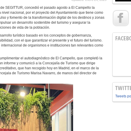
s de SEGITTUR, concedió el pasado agosto a El Campello la
a nivel nacional, por el proyecto del Ayuntamiento que tiene como
lso y fomento de la transformación digital de los destinos y zonas
mpulsar un desarrollo sostenible del turismo y asegurar la
diciones de vida de la población.
sarrollo turístico basado en los conceptos de gobernanza,
FACEB
bilidad, con el que garantizar el presente y el futuro del turismo.
internacional de organismos e instituciones tan relevantes como
umplimentar el autodiagnóstico de El Campello, que completó la
 un informe y comunicó a la Concejalía de Turismo que dirige
creditativo, que han recogido hoy en Madrid, en el marco de la
oncejala de Turismo Marisa Navarro, de manos del director de
TWITT
Tweets p