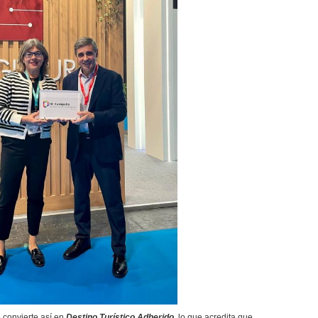
e convierte así en
Destino Turístico Adherido
, lo que acredita que