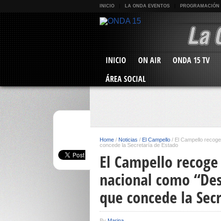
INICIO
LA ONDA EVENTOS
PROGRAMACIÓN
INICIO
ON AIR
ONDA 15 TV
ÁREA SOCIAL
Home
/
Noticias
/
El Campello
/
El Campello recoge 
concede la Secretaría de Estado
El Campello recoge 
nacional como “Dest
que concede la Secr
By
Marina