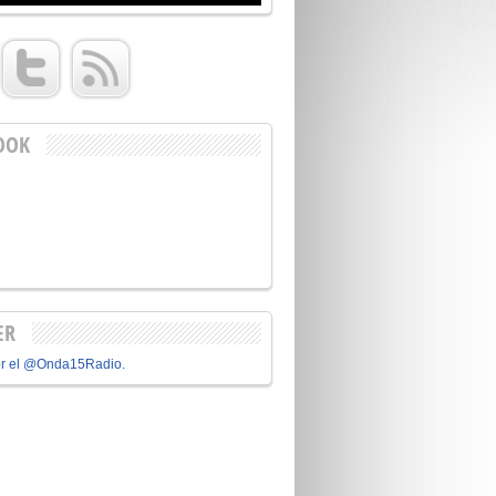
OOK
ER
or el @Onda15Radio.