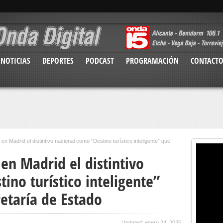
NOTICIAS
DEPORTES
PODCAST
PROGRAMACIÓN
CONTACT
en Madrid el distintivo nacional como “Destino turístico inteligente” que
en Madrid el distintivo
ino turístico inteligente”
etaría de Estado
Updated: enero 24, 2025