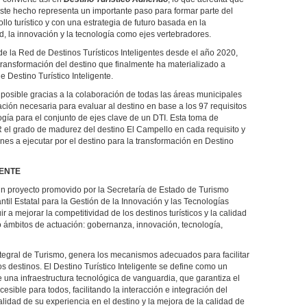
Este hecho representa un importante paso para formar parte del
llo turístico y con una estrategia de futuro basada en la
ad, la innovación y la tecnología como ejes vertebradores.
e la Red de Destinos Turísticos Inteligentes desde el año 2020,
 transformación del destino que finalmente ha materializado a
 Destino Turístico Inteligente.
posible gracias a la colaboración de todas las áreas municipales
ción necesaria para evaluar al destino en base a los 97 requisitos
ía para el conjunto de ejes clave de un DTI. Esta toma de
 el grado de madurez del destino El Campello en cada requisito y
s a ejecutar por el destino para la transformación en Destino
GENTE
 un proyecto promovido por la Secretaría de Estado de Turismo
il Estatal para la Gestión de la Innovación y las Tecnologías
 a mejorar la competitividad de los destinos turísticos y la calidad
o ámbitos de actuación: gobernanza, innovación, tecnología,
Integral de Turismo, genera los mecanismos adecuados para facilitar
s destinos. El Destino Turístico Inteligente se define como un
e una infraestructura tecnológica de vanguardia, que garantiza el
accesible para todos, facilitando la interacción e integración del
alidad de su experiencia en el destino y la mejora de la calidad de