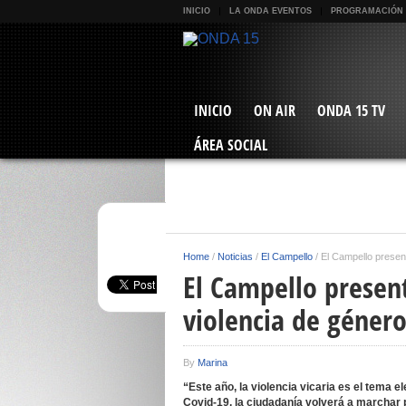
INICIO
LA ONDA EVENTOS
PROGRAMACIÓN
INICIO
ON AIR
ONDA 15 TV
ÁREA SOCIAL
Home
/
Noticias
/
El Campello
/
El Campello presen
El Campello presen
violencia de géner
By
Marina
“Este año, la violencia vicaria es el tema
Covid-19, la ciudadanía volverá a marchar 