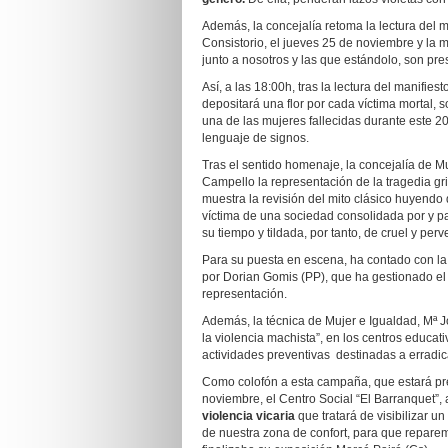
Además, la concejalía retoma la lectura del m
Consistorio, el jueves 25 de noviembre y la
junto a nosotros y las que estándolo, son pre
Así, a las 18:00h, tras la lectura del manifi
depositará una flor por cada víctima mortal, 
una de las mujeres fallecidas durante este 20
lenguaje de signos.
Tras el sentido homenaje, la concejalía de Mu
Campello la representación de la tragedia g
muestra la revisión del mito clásico huyendo 
víctima de una sociedad consolidada por y p
su tiempo y tildada, por tanto, de cruel y per
Para su puesta en escena, ha contado con la 
por Dorian Gomis (PP), que ha gestionado el c
representación.
Además, la técnica de Mujer e Igualdad, Mª J
la violencia machista”, en los centros educa
actividades preventivas destinadas a erradica
Como colofón a esta campaña, que estará pr
noviembre, el Centro Social “El Barranquet”,
violencia vicaria
que tratará de visibilizar 
de nuestra zona de confort, para que reparem