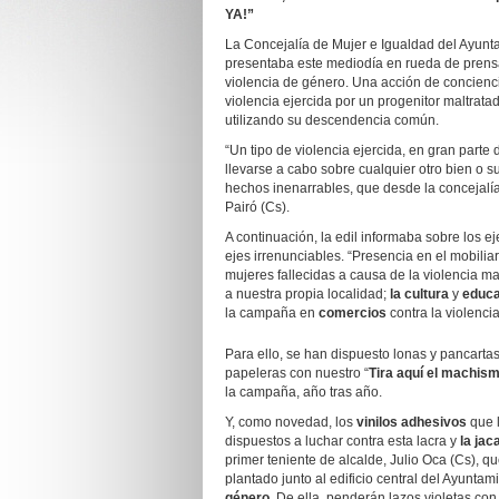
YA!”
La Concejalía de Mujer e Igualdad del Ayuntam
presentaba este mediodía en rueda de prens
violencia de género. Una acción de concienc
violencia ejercida por un progenitor maltrata
utilizando su descendencia común.
“Un tipo de violencia​ ejercida, en gran par
llevarse a cabo sobre cualquier otro bien o su
hechos inenarrables, que desde la concejalía
Pairó (Cs).
A continuación, la edil informaba sobre los 
ejes irrenunciables. “Presencia en el mobilia
mujeres fallecidas a causa de la violencia m
a nuestra propia localidad;
la cultura
y
educa
la campaña en
comercios
contra la violenci
Para ello, se han dispuesto lonas y pancarta
papeleras con nuestro “
Tira aquí el machis
la campaña, año tras año.
Y, como novedad, los
vinilos adhesivos
que l
dispuestos a luchar contra esta lacra y
la ja
primer teniente de alcalde, Julio Oca (Cs), 
plantado junto al edificio central del Ayuntam
género.
De ella, penderán lazos violetas con