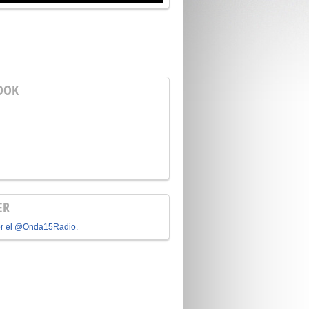
OOK
ER
or el @Onda15Radio.