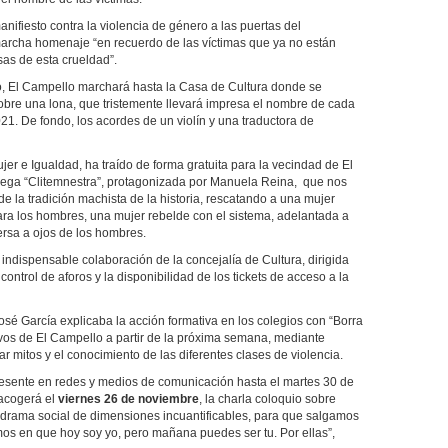
anifiesto contra la violencia de género a las puertas del
 marcha homenaje “en recuerdo de las víctimas que ya no están
sas de esta crueldad”.
esto, El Campello marchará hasta la Casa de Cultura donde se
sobre una lona, que tristemente llevará impresa el nombre de cada
21. De fondo, los acordes de un violín y una traductora de
jer e Igualdad, ha traído de forma gratuita para la vecindad de El
riega “Clitemnestra”, protagonizada por Manuela Reina, que nos
de la tradición machista de la historia, rescatando a una mujer
ara los hombres, una mujer rebelde con el sistema, adelantada a
versa a ojos de los hombres.
indispensable colaboración de la concejalía de Cultura, dirigida
ontrol de aforos y la disponibilidad de los tickets de acceso a la
osé García explicaba la acción formativa en los colegios con “Borra
tivos de El Campello a partir de la próxima semana, mediante
r mitos y el conocimiento de las diferentes clases de violencia.
esente en redes y medios de comunicación hasta el martes 30 de
 acogerá el
viernes 26 de noviembre
, la charla coloquio sobre
un drama social de dimensiones incuantificables, para que salgamos
os en que hoy soy yo, pero mañana puedes ser tu. Por ellas”,