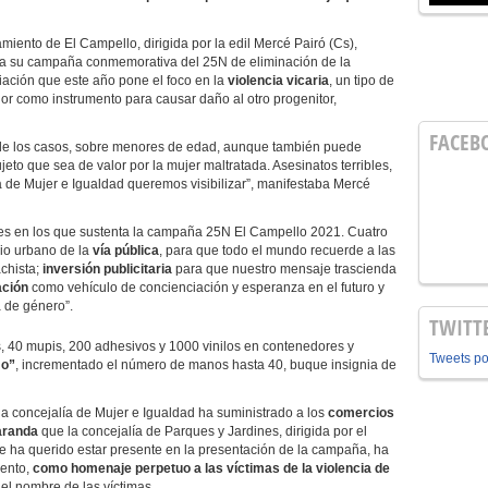
iento de El Campello, dirigida por la edil Mercé Pairó (Cs),
a su campaña conmemorativa del 25N de eliminación de la
iación que este año pone el foco en la
violencia vicaria
, un tipo de
dor como instrumento para causar daño al otro progenitor,
FACEB
te de los casos, sobre menores de edad, aunque también puede
jeto que sea de valor por la mujer maltratada. Asesinatos terribles,
 de Mujer e Igualdad queremos visibilizar”, manifestaba Mercé
ejes en los que sustenta la campaña 25N El Campello 2021. Cuatro
rio urbano de la
vía pública
, para que todo el mundo recuerde a las
achista;
inversión publicitaria
para que nuestro mensaje trascienda
ción
como vehículo de concienciación y esperanza en el futuro y
a de género”.
TWITT
s, 40 mupis, 200 adhesivos y 1000 vinilos en contenedores y
Tweets p
mo”
, incrementado el número de manos hasta 40, buque insignia de
a concejalía de Mujer e Igualdad ha suministrado a los
comercios
caranda
que la concejalía de Parques y Jardines, dirigida por el
que ha querido estar presente en la presentación de la campaña, ha
iento,
como homenaje perpetuo a las víctimas de la violencia de
 el nombre de las víctimas.