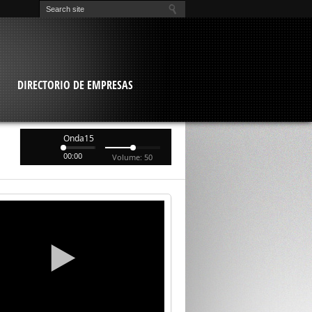
O
DIRECTORIO DE EMPRESAS
Onda15
00:00
Volume: 50