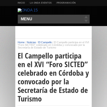
INICIO
LA ONDA EVENTOS
PROGRAMACIÓN
MENU
Home
/
Noticias
/
El Campello
/
El Campello participa en el XVI
“Foro SICTED” celebrado en Córdoba y convocado por la
Secretaría de Estado de Turismo
El Campello participa
en el XVI “Foro SICTED”
celebrado en Córdoba y
convocado por la
Secretaría de Estado de
Turismo