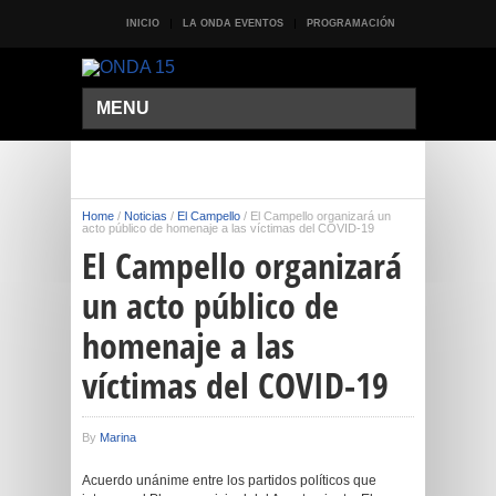
INICIO
LA ONDA EVENTOS
PROGRAMACIÓN
MENU
Home
/
Noticias
/
El Campello
/
El Campello organizará un
acto público de homenaje a las víctimas del COVID-19
El Campello organizará
un acto público de
homenaje a las
víctimas del COVID-19
By
Marina
Acuerdo unánime entre los partidos políticos que