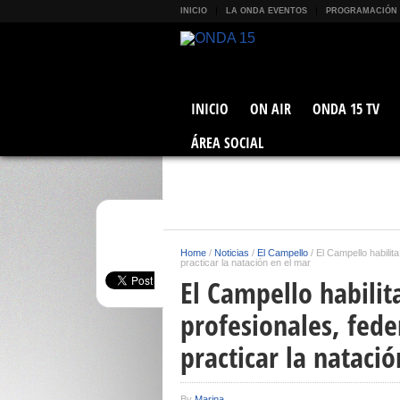
INICIO
LA ONDA EVENTOS
PROGRAMACIÓN
INICIO
ON AIR
ONDA 15 TV
ÁREA SOCIAL
Home
/
Noticias
/
El Campello
/
El Campello habilit
practicar la natación en el mar
El Campello habilit
profesionales, fed
practicar la nataci
By
Marina