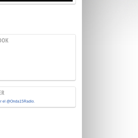
OOK
ER
or el @Onda15Radio.