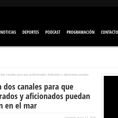
NOTICIAS
DEPORTES
PODCAST
PROGRAMACIÓN
CONTACT
a dos canales para que profesionales, federados y aficionados puedan
a dos canales para que
erados y aficionados puedan
ón en el mar
Updated: mayo 14, 2020