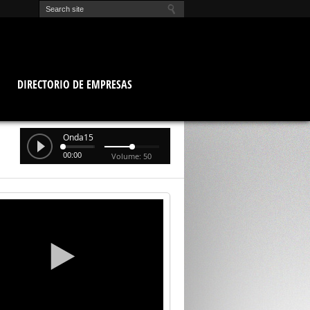
O
DIRECTORIO DE EMPRESAS
Onda15
00:00
Volume: 50