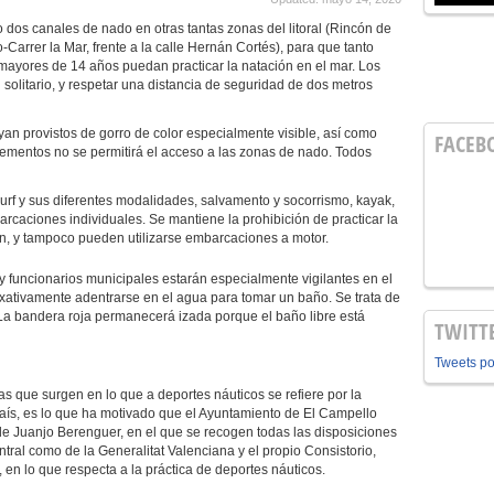
 dos canales de nado en otras tantas zonas del litoral (Rincón de
ro-Carrer la Mar, frente a la calle Hernán Cortés), para que tanto
mayores de 14 años puedan practicar la natación en el mar. Los
 solitario, y respetar una distancia de seguridad de dos metros
provistos de gorro de color especialmente visible, así como
FACEB
lementos no se permitirá el acceso a las zonas de nado. Todos
 y sus diferentes modalidades, salvamento y socorrismo, kayak,
rcaciones individuales. Se mantiene la prohibición de practicar la
n, y tampoco pueden utilizarse embarcaciones a motor.
y funcionarios municipales estarán especialmente vigilantes en el
xativamente adentrarse en el agua para tomar un baño. Se trata de
. La bandera roja permanecerá izada porque el baño libre está
TWITT
Tweets p
as que surgen en lo que a deportes náuticos se refiere por la
país, es lo que ha motivado que el Ayuntamiento de El Campello
lde Juanjo Berenguer, en el que se recogen todas las disposiciones
al como de la Generalitat Valenciana y el propio Consistorio,
en lo que respecta a la práctica de deportes náuticos.