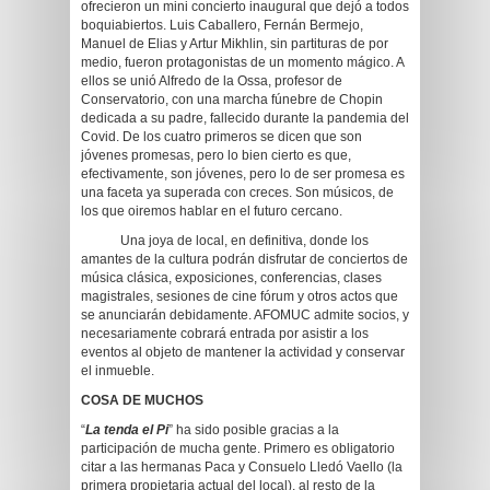
ofrecieron un mini concierto inaugural que dejó a todos
boquiabiertos. Luis Caballero, Fernán Bermejo,
Manuel de Elias y Artur Mikhlin, sin partituras de por
medio, fueron protagonistas de un momento mágico. A
ellos se unió Alfredo de la Ossa, profesor de
Conservatorio, con una marcha fúnebre de Chopin
dedicada a su padre, fallecido durante la pandemia del
Covid. De los cuatro primeros se dicen que son
jóvenes promesas, pero lo bien cierto es que,
efectivamente, son jóvenes, pero lo de ser promesa es
una faceta ya superada con creces. Son músicos, de
los que oiremos hablar en el futuro cercano.
Una joya de local, en definitiva, donde los
amantes de la cultura podrán disfrutar de conciertos de
música clásica, exposiciones, conferencias, clases
magistrales, sesiones de cine fórum y otros actos que
se anunciarán debidamente. AFOMUC admite socios, y
necesariamente cobrará entrada por asistir a los
eventos al objeto de mantener la actividad y conservar
el inmueble.
COSA DE MUCHOS
“
La tenda el Pi
” ha sido posible gracias a la
participación de mucha gente. Primero es obligatorio
citar a las hermanas Paca y Consuelo Lledó Vaello (la
primera propietaria actual del local), al resto de la