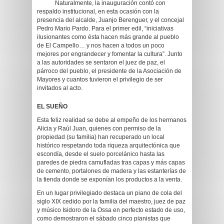
Naturalmente, la inauguración contó con
respaldo institucional, en esta ocasión con la
presencia del alcalde, Juanjo Berenguer, y el concejal
Pedro Mario Pardo. Para el primer edil, “iniciativas
ilusionantes como ésta hacen más grande al pueblo
de El Campello… y nos hacen a todos un poco
mejores por engrandecer y fomentar la cultura”. Junto
a las autoridades se sentaron el juez de paz, el
párroco del pueblo, el presidente de la Asociación de
Mayores y cuantos tuvieron el privilegio de ser
invitados al acto.
EL SUEÑO
Esta feliz realidad se debe al empeño de los hermanos
Alicia y Raúl Juan, quienes con permiso de la
propiedad (su familia) han recuperado un local
histórico respetando toda riqueza arquitectónica que
escondía, desde el suelo porcelánico hasta las
paredes de piedra camufladas tras capas y más capas
de cemento, portalones de madera y las estanterías de
la tienda donde se exponían los productos a la venta.
En un lugar privilegiado destaca un piano de cola del
siglo XIX cedido por la familia del maestro, juez de paz
y músico Isidoro de la Ossa en perfecto estado de uso,
como demostraron el sábado cinco pianistas que