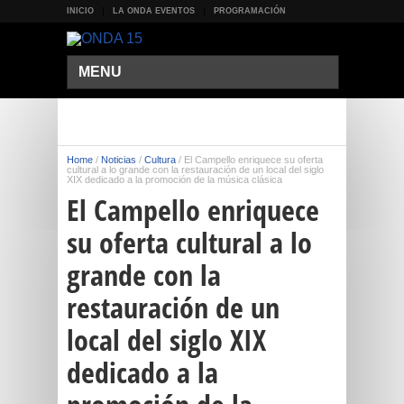
INICIO
LA ONDA EVENTOS
PROGRAMACIÓN
MENU
Home
/
Noticias
/
Cultura
/
El Campello enriquece su oferta
cultural a lo grande con la restauración de un local del siglo
XIX dedicado a la promoción de la música clásica
El Campello enriquece
su oferta cultural a lo
grande con la
restauración de un
local del siglo XIX
dedicado a la