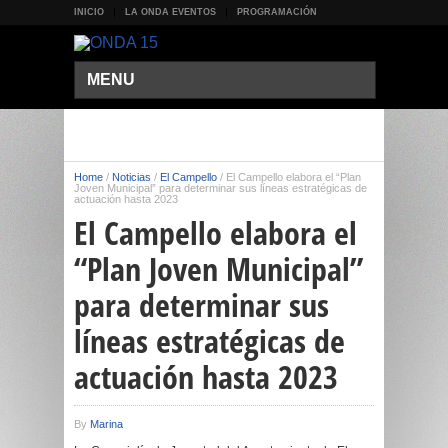
INICIO
LA ONDA EVENTOS
PROGRAMACIÓN
MENU
Home
/
Noticias
/
El Campello
/
El Campello elabora el “Plan
Joven Municipal” para determinar sus líneas estratégicas de
actuación hasta 2023
El Campello elabora el
“Plan Joven Municipal”
para determinar sus
líneas estratégicas de
actuación hasta 2023
By
Marina