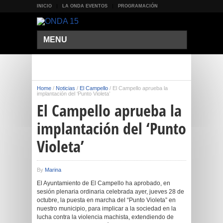
INICIO
LA ONDA EVENTOS
PROGRAMACIÓN
MENU
Home
/
Noticias
/
El Campello
/
El Campello aprueba la
implantación del ‘Punto Violeta’
El Campello aprueba la
implantación del ‘Punto
Violeta’
By
Marina
El Ayuntamiento de El Campello ha aprobado, en
sesión plenaria ordinaria celebrada ayer, jueves 28 de
octubre, la puesta en marcha del “Punto Violeta” en
nuestro municipio, para implicar a la sociedad en la
lucha contra la violencia machista, extendiendo de