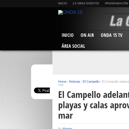
INICIO
LA ONDA EVENTOS
PROGRAMACIÓN
INICIO
ON AIR
ONDA 15 TV
ÁREA SOCIAL
Home
/
Noticias
/
El Campello
/
El Campello adelan
mar
El Campello adelant
playas y calas apr
mar
By
Marina