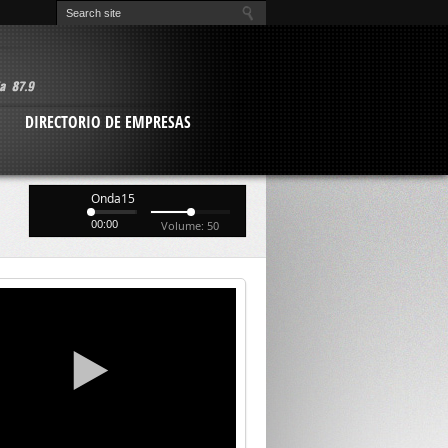
O
DIRECTORIO DE EMPRESAS
Onda15
00:00
Volume: 50