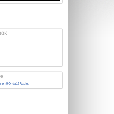
OOK
ER
or el @Onda15Radio.