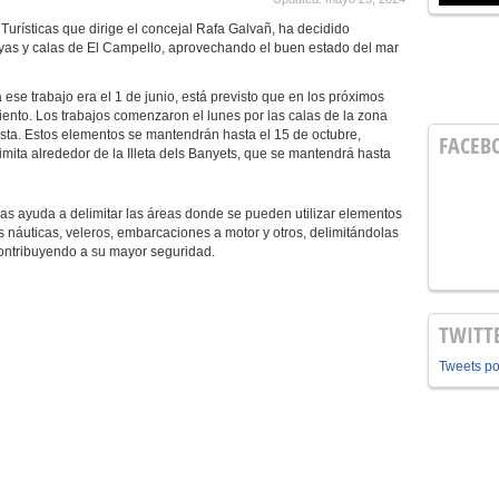
Turísticas que dirige el concejal Rafa Galvañ, ha decidido
layas y calas de El Campello, aprovechando el buen estado del mar
 trabajo era el 1 de junio, está previsto que en los próximos
 ciento. Los trabajos comenzaron el lunes por las calas de la zona
ista. Estos elementos se mantendrán hasta el 15 de octubre,
FACEB
imita alrededor de la Illeta dels Banyets, que se mantendrá hasta
yuda a delimitar las áreas donde se pueden utilizar elementos
s náuticas, veleros, embarcaciones a motor y otros, delimitándolas
contribuyendo a su mayor seguridad.
TWITT
Tweets p