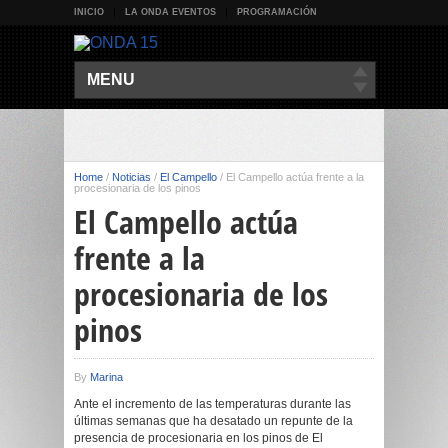
INICIO
LA ONDA EVENTOS
PROGRAMACIÓN
MENU
Home
/
Noticias
/
El Campello
/
El Campello actúa frente a la
procesionaria de los pinos
El Campello actúa
frente a la
procesionaria de los
pinos
By
Marina
Ante el incremento de las temperaturas durante las
últimas semanas que ha desatado un repunte de la
presencia de procesionaria en los pinos de El