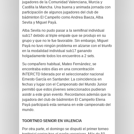
jugadores de la Comunidad Valenciana, Murcia y
Castilla la Mancha. Una buena y animada jornada con
participación de algunos jugadores del club de
bádminton El Campello como Andrea Baeza, Alba
Sevila y Miguel Payà.
Alba Sevila no pudo pasar a la semifinal individual
sub17 debido al triple empate que se produjo en su
grupo y que no le fue favorable. Sin embargo, Miguel
Payà no tuvo ningún problema en alzarse con el triunfo
en la modalidad individual sub17 ganando
holgadamente todos los encuentros a 2 sets.
Su compañero habitual, Mateo Fernández, se
encontraba estos días en una concentración
INTERCTD liderada por el seleccionador nacional
Ernesto García en Santander. La coincidencia en
fechas y lugar con el Campeonato del Mundo Junior
permitió que estos jóvenes seleccionados pudieran
asistir a este gran evento. Recordamos además que la
jugadora del club de bádminton El Campello Elena
Payà participará esta semana en este campeonato del
mundo.
TGORTNEO SENIOR EN VALENCIA
Por otra parte, el domingo se disputó el primer torneo