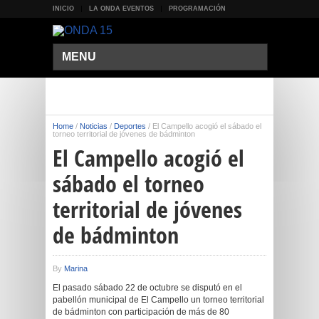
INICIO
LA ONDA EVENTOS
PROGRAMACIÓN
MENU
Home
/
Noticias
/
Deportes
/
El Campello acogió el sábado el
torneo territorial de jóvenes de bádminton
El Campello acogió el
sábado el torneo
territorial de jóvenes
de bádminton
By
Marina
El pasado sábado 22 de octubre se disputó en el
pabellón municipal de El Campello un torneo territorial
de bádminton con participación de más de 80