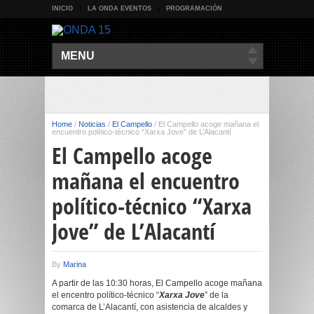
INICIO
LA ONDA EVENTOS
PROGRAMACIÓN
MENU
Home
/
Noticias
/
El Campello
/
El Campello acoge mañana el
encuentro político-técnico “Xarxa Jove” de L’Alacantí
El Campello acoge
mañana el encuentro
político-técnico “Xarxa
Jove” de L’Alacantí
By
Marina
A partir de las 10:30 horas, El Campello acoge mañana
el encentro político-técnico “
Xarxa Jove
” de la
comarca de L’Alacantí, con asistencia de alcaldes y