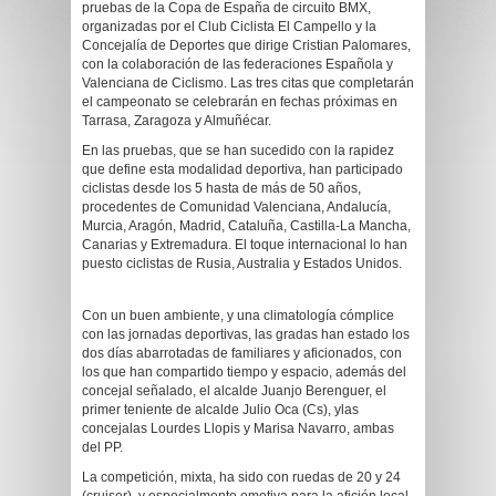
pruebas de la Copa de España de circuito BMX,
organizadas por el Club Ciclista El Campello y la
Concejalía de Deportes que dirige Cristian Palomares,
con la colaboración de las federaciones Española y
Valenciana de Ciclismo. Las tres citas que completarán
el campeonato se celebrarán en fechas próximas en
Tarrasa, Zaragoza y Almuñécar.
En las pruebas, que se han sucedido con la rapidez
que define esta modalidad deportiva, han participado
ciclistas desde los 5 hasta de más de 50 años,
procedentes de Comunidad Valenciana, Andalucía,
Murcia, Aragón, Madrid, Cataluña, Castilla-La Mancha,
Canarias y Extremadura. El toque internacional lo han
puesto ciclistas de Rusia, Australia y Estados Unidos.
Con un buen ambiente, y una climatología cómplice
con las jornadas deportivas, las gradas han estado los
dos días abarrotadas de familiares y aficionados, con
los que han compartido tiempo y espacio, además del
concejal señalado, el alcalde Juanjo Berenguer, el
primer teniente de alcalde Julio Oca (Cs), ylas
concejalas Lourdes Llopis y Marisa Navarro, ambas
del PP.
La competición, mixta, ha sido con ruedas de 20 y 24