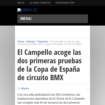
INICIO
LA ONDA EVENTOS
PROGRAMACIÓN
MENU
Home
/
Noticias
/
Deportes
/
El Campello acoge las dos
primeras pruebas de la Copa de España de circuito BMX
El Campello acoge las
dos primeras pruebas
de la Copa de España
de circuito BMX
By
Marina
Con una alta participación de 259 corredores, las
instalaciones deportivas de El Vincle de El Campello
han acogido este fin de semana las dos primeras