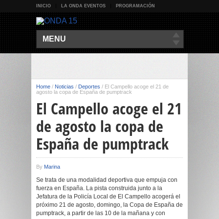
INICIO
LA ONDA EVENTOS
PROGRAMACIÓN
MENU
Home
/
Noticias
/
Deportes
/
El Campello acoge el 21 de
agosto la copa de España de pumptrack
El Campello acoge el 21
de agosto la copa de
España de pumptrack
By
Marina
Se trata de una modalidad deportiva que empuja con
fuerza en España. La pista construida junto a la
Jefatura de la Policía Local de El Campello acogerá el
próximo 21 de agosto, domingo, la Copa de España de
pumptrack, a partir de las 10 de la mañana y con