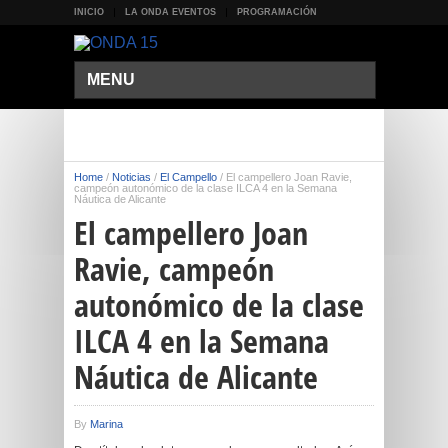
INICIO
LA ONDA EVENTOS
PROGRAMACIÓN
MENU
Home
/
Noticias
/
El Campello
/
El campellero Joan Ravie,
campeón autonómico de la clase ILCA 4 en la Semana
Náutica de Alicante
El campellero Joan
Ravie, campeón
autonómico de la clase
ILCA 4 en la Semana
Náutica de Alicante
By
Marina