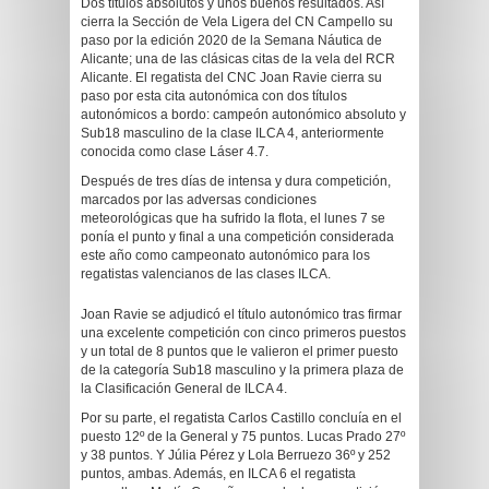
Dos títulos absolutos y unos buenos resultados. Así
cierra la Sección de Vela Ligera del CN Campello su
paso por la edición 2020 de la Semana Náutica de
Alicante; una de las clásicas citas de la vela del RCR
Alicante. El regatista del CNC Joan Ravie cierra su
paso por esta cita autonómica con dos títulos
autonómicos a bordo: campeón autonómico absoluto y
Sub18 masculino de la clase ILCA 4, anteriormente
conocida como clase Láser 4.7.
Después de tres días de intensa y dura competición,
marcados por las adversas condiciones
meteorológicas que ha sufrido la flota, el lunes 7 se
ponía el punto y final a una competición considerada
este año como campeonato autonómico para los
regatistas valencianos de las clases ILCA.
Joan Ravie se adjudicó el título autonómico tras firmar
una excelente competición con cinco primeros puestos
y un total de 8 puntos que le valieron el primer puesto
de la categoría Sub18 masculino y la primera plaza de
la Clasificación General de ILCA 4.
Por su parte, el regatista Carlos Castillo concluía en el
puesto 12º de la General y 75 puntos. Lucas Prado 27º
y 38 puntos. Y Júlia Pérez y Lola Berruezo 36º y 252
puntos, ambas. Además, en ILCA 6 el regatista