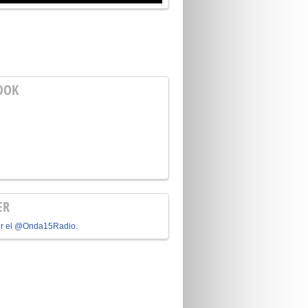
OOK
ER
or el @Onda15Radio.