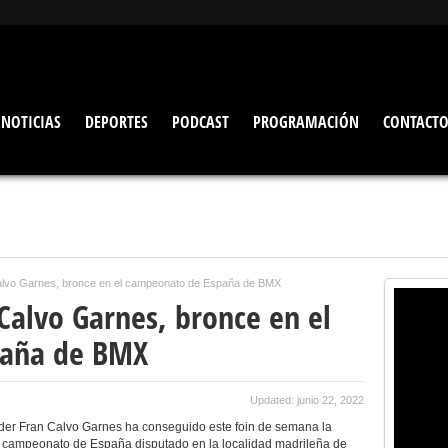
NOTICIAS
DEPORTES
PODCAST
PROGRAMACIÓN
CONTACT
Calvo Garnes, bronce en el campeonato de España de BMX
Calvo Garnes, bronce en el
paña de BMX
Updated: junio 22, 2022
rider Fran Calvo Garnes ha conseguido este foin de semana la
el campeonato de España disputado en la localidad madrileña de