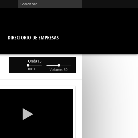
O
DIRECTORIO DE EMPRESAS
Onda15
00:00
Volume: 50