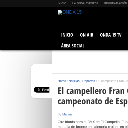
INICIO
LA ONDA EVENTOS
PROGRAMACIÓN
INICIO
ON AIR
ONDA 15 TV
ÁREA SOCIAL
Home
/
Noticias
/
Deportes
/
El campellero Fran 
El campellero Fran 
campeonato de Es
By
Marina
Otro triunfo para el BMX de El Campello. El 
medalla de bronce en categoría cruiser, en 